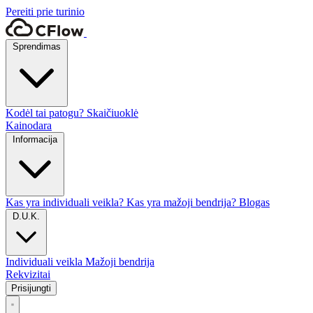
Pereiti prie turinio
Sprendimas
Kodėl tai patogu?
Skaičiuoklė
Kainodara
Informacija
Kas yra individuali veikla?
Kas yra mažoji bendrija?
Blogas
D.U.K.
Individuali veikla
Mažoji bendrija
Rekvizitai
Prisijungti