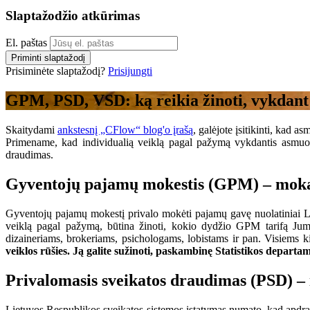
Slaptažodžio atkūrimas
El. paštas
Priminti slaptažodį
Prisiminėte slaptažodį?
Prisijungti
GPM, PSD, VSD: ką reikia žinoti, vykdant 
Skaitydami
ankstesnį „CFlow“ blog'o įrašą
, galėjote įsitikinti, kad 
Primename, kad individualią veiklą pagal pažymą vykdantis asmuo p
draudimas.
Gyventojų pajamų mokestis (GPM) – mok
Gyventojų pajamų mokestį privalo mokėti pajamų gavę nuolatiniai Li
veiklą pagal pažymą, būtina žinoti, kokio dydžio GPM tarifą Ju
dizaineriams, brokeriams, psichologams, lobistams ir pan. Visiems
veiklos rūšies. Ją galite sužinoti, paskambinę Statistikos departa
Privalomasis sveikatos draudimas (PSD) –
Lietuvos Respublikos sveikatos sistemos įstatymas numato, kad apdra