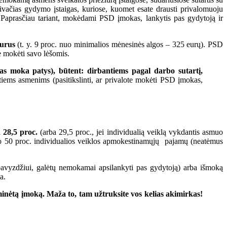
rivačias gydymo įstaigas, kuriose, kuomet esate drausti privalomuoju
s. Paprasčiau tariant, mokėdami PSD įmokas, lankytis pas gydytoją ir
eurus
(t. y. 9 proc. nuo minimalios mėnesinės algos – 325 eurų). PSD
e mokėti savo lėšomis.
 moka patys), būtent: dirbantiems pagal darbo sutartį,
ems asmenims (pasitikslinti, ar privalote mokėti PSD įmokas,
a
28,5 proc.
(arba 29,5 proc., jei individualią veiklą vykdantis asmuo
 50 proc. individualios veiklos apmokestinamųjų pajamų (neatėmus
avyzdžiui, galėtų nemokamai apsilankyti pas gydytoją) arba išmoką
a.
minėtą įmoką. Maža to, tam užtruksite vos kelias akimirkas!