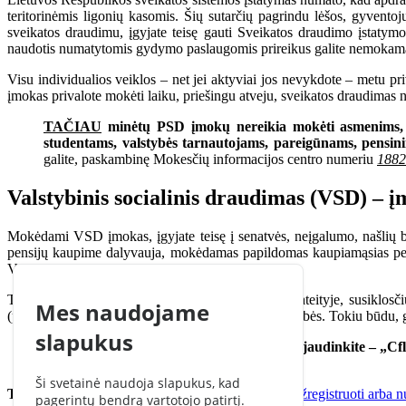
teritorinėmis ligonių kasomis. Šių sutarčių pagrindu lėšos, gyvento
sveikatos draudimu, įgyjate teisę gauti Sveikatos draudimo įstatymo
naudotis numatytomis gydymo paslaugomis prireikus galite nemokamai 
Visu individualios veiklos – net jei aktyviai jos nevykdote – metu 
įmokas privalote mokėti laiku, priešingu atveju, sveikatos draudimas 
TAČIAU
minėtų PSD įmokų nereikia mokėti asmenims, u
studentams, valstybės tarnautojams, pareigūnams, pensini
galite, paskambinę Mokesčių informacijos centro numeriu
1882
Valstybinis socialinis draudimas (VSD) –
Mokėdami VSD įmokas, įgyjate teisę į senatvės, neįgalumo, našlių be
pensijų kaupime dalyvauja, mokėdamas papildomas kaupiamąsias pe
VSD ir PSD įmokų) sumos.
Taigi PSD ir VSD įmokos mokamos už tai, kad ateityje, susiklosči
Mes naudojame
(pavyzdžiui, pensijos ar bedarbio pašalpos) iš valstybės. Tokiu būdu,
slapukus
Vis tiek skamba pernelyg sudėtingai? Nesijaudinkite – „Cfl
Išmėginkite„CFlow“nemokamai
.
Ši svetainė naudoja slapukus, kad
Toliau skaitykite:
Paprasta, kaip du kart du: kaip užregistruoti arba n
pagerintų bendrą vartotojo patirtį.