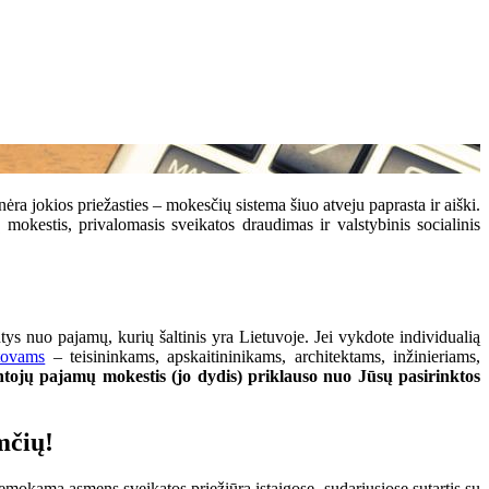
ėra jokios priežasties – mokesčių sistema šiuo atveju paprasta ir aiški.
kestis, privalomasis sveikatos draudimas ir valstybinis socialinis
 nuo pajamų, kurių šaltinis yra Lietuvoje. Jei vykdote individualią
stovams
– teisininkams, apskaitininikams, architektams, inžinieriams,
tojų pajamų mokestis (jo dydis) priklauso nuo Jūsų pasirinktos
mčių!
okamą asmens sveikatos priežiūrą įstaigose, sudariusiose sutartis su