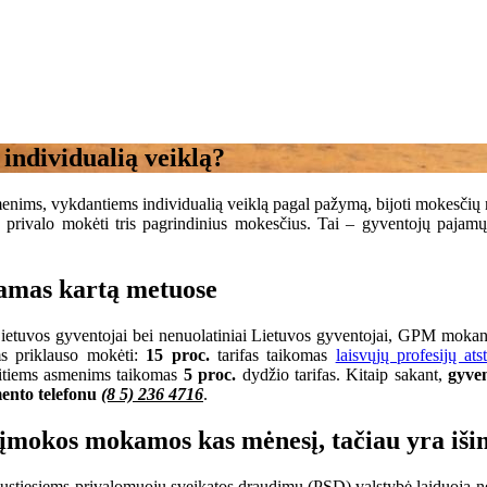
individualią veiklą?
asmenims, vykdantiems individualią veiklą pagal pažymą, bijoti mokesčių n
rivalo mokėti tris pagrindinius mokesčius. Tai – gyventojų pajamų mo
amas kartą metuose
etuvos gyventojai bei nenuolatiniai Lietuvos gyventojai, GPM mokantys
ms priklauso mokėti:
15 proc.
tarifas taikomas
laisvųjų profesijų at
 kitiems asmenims taikomas
5 proc.
dydžio tarifas. Kitaip sakant,
gyven
mento telefonu
(8 5) 236 4716
.
 įmokos mokamos kas mėnesį, tačiau yra iši
ustiesiems privalomuoju sveikatos draudimu (PSD) valstybė laiduoja nem