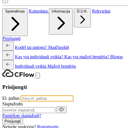
Kainodara
Rekvizitai
Sprendimas
Informacija
D.U.K.
Prisijungti
Kodėl tai patogu?
Skaičiuoklė
Kas yra individuali veikla?
Kas yra mažoji bendrija?
Blogas
Individuali veikla
Mažoji bendrija
Prisijungti
El. paštas
Slaptažodis
Pamiršote slaptažodį?
Prisijungti
Neturite paskyros?
Registruotis