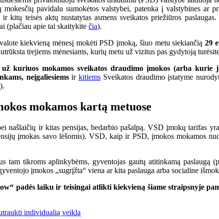
jų mokesčių pavidalu sumokėtos valstybei, patenka į valstybines ar p
 ir kitų teisės aktų nustatytas asmens sveikatos priežiūros paslauga
(plačiau apie tai skaitykite
čia
).
privalote kiekvieną mėnesį mokėti PSD įmoką, šiuo metu siekiančią
29 
nutrūksta trejiems mėnesiams, kurių metu už vizitus pas gydytoją turėsit
ž kuriuos mokamos sveikatos draudimo įmokos (arba kurie jas
nkams, neįgaliesiems
ir
kitiems
Sveikatos draudimo įstatyme nurodyti
).
 įmokos mokamos kartą metuose
i našlaičių ir kitas pensijas, bedarbio pašalpą. VSD įmokų tarifas yr
nsijų įmokas savo lėšomis). VSD, kaip ir PSD, įmokos mokamos nuo
us tam tikroms aplinkybėms, gyventojas gautų atitinkamą paslaugą (p
 gyventojo įmokos „sugrįžta“ viena ar kita paslauga arba socialine išmok
ow“ padės laiku ir teisingai atlikti kiekvieną šiame straipsnyje pa
utraukti individualią veiklą