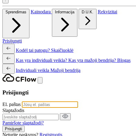
Kainodara
Rekvizitai
Sprendimas
Informacija
D.U.K.
Prisijungti
Kodėl tai patogu?
Skaičiuoklė
Kas yra individuali veikla?
Kas yra mažoji bendrija?
Blogas
Individuali veikla
Mažoji bendrija
Prisijungti
El. paštas
Slaptažodis
Pamiršote slaptažodį?
Prisijungti
Neturite paskyros?
Registruotis