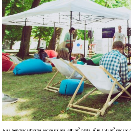
2
2
Visa bendradarbystės erdvė užima 340 m
plotą, iš jų 150 m
sudaro d