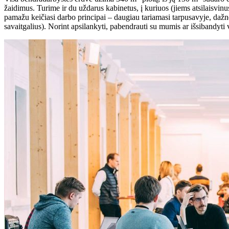
žaidimus. Turime ir du uždarus kabinetus, į kuriuos (jiems atsilaisvinus
pamažu keičiasi darbo principai – daugiau tariamasi tarpusavyje, dažne
savaitgalius). Norint apsilankyti, pabendrauti su mumis ar išsibandyti