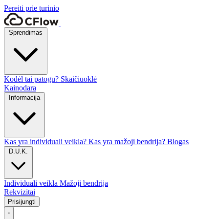
Pereiti prie turinio
Sprendimas
Kodėl tai patogu?
Skaičiuoklė
Kainodara
Informacija
Kas yra individuali veikla?
Kas yra mažoji bendrija?
Blogas
D.U.K.
Individuali veikla
Mažoji bendrija
Rekvizitai
Prisijungti