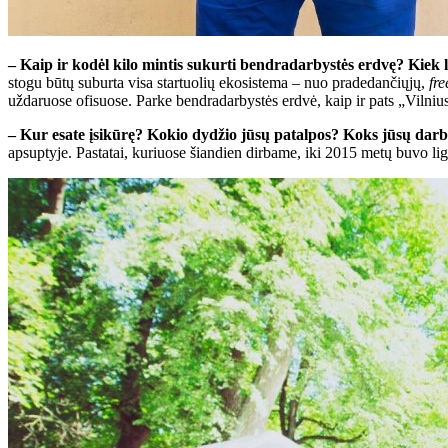
– Kaip ir kodėl kilo mintis sukurti bendradarbystės erdvę? Kiek la
stogu būtų suburta visa startuolių ekosistema – nuo pradedančiųjų,
fre
uždaruose ofisuose. Parke bendradarbystės erdvė, kaip ir pats „Vilniu
– Kur esate įsikūrę? Kokio dydžio jūsų patalpos? Koks jūsų darb
apsuptyje. Pastatai, kuriuose šiandien dirbame, iki 2015 metų buvo li