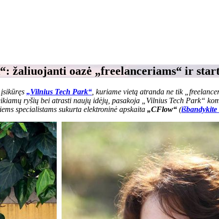
: žaliuojanti oazė „freelanceriams“ ir st
 įsikūręs
„Vilnius Tech Park“
, kuriame vietą atranda ne tik „freelancer
reikiamų ryšių bei atrasti naujų idėjų, pasakoja „Vilnius Tech Park“ k
iems specialistams sukurta elektroninė apskaita
„CFlow“
(
išbandykit