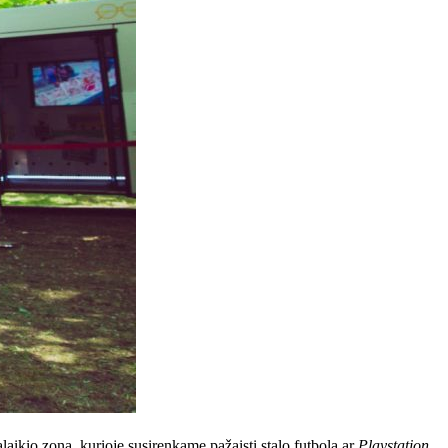
alaikio zona, kurioje susirenkame pažaisti stalo futbolą ar
Playstation