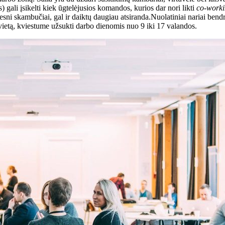
) gali įsikelti kiek ūgtelėjusios komandos, kurios dar nori likti
co-work
sni skambučiai, gal ir daiktų daugiau atsiranda.Nuolatiniai nariai bendra
 vietą, kviestume užsukti darbo dienomis nuo 9 iki 17 valandos.