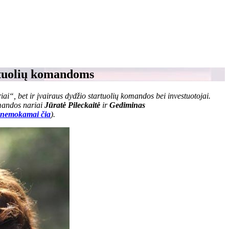
artuolių komandoms
iai“, bet ir įvairaus dydžio startuolių komandos bei investuotojai.
omandos nariai
Jūratė Pileckaitė
ir
Gediminas
e nemokamai čia
).