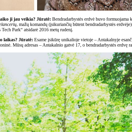
iko ji jau veikia? Jūratė:
Bendradarbystės erdvė buvo formuojama kai
elancerių
, mažų komandų (įsikuriančių būtent bendradarbystės erdvėje) i
s Tech Park“ atsidarė 2016 metų rudenį.
o laikas? Jūratė:
Esame įsikūrę unikalioje vietoje – Antakalnyje esanč
goninė. Mūsų adresas – Antakalnio gatvė 17, o bendradarbystės erdvę ras