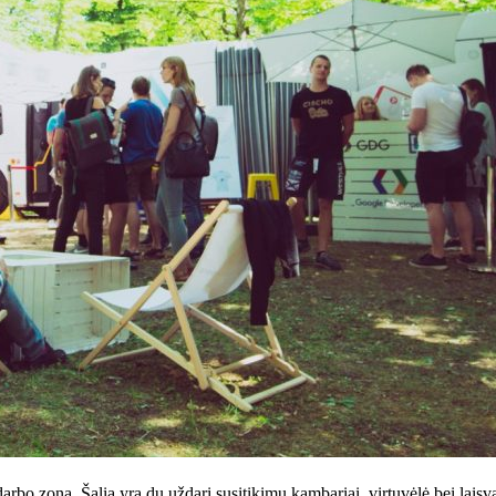
arbo zoną. Šalia yra du uždari susitikimų kambariai, virtuvėlė bei laisv