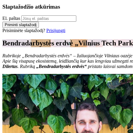
Slaptažodžio atkūrimas
El. paštas
Priminti slaptažodį
Prisiminėte slaptažodį?
Prisijungti
Bendradarbystės erdvė „Vilnius Tech Park“
Rubrikoje „Bendradarbystės erdvės“ – žaliuojančioje Vilniaus oazėje
Apie šią visapusę ekosistemą, leidžiančią kur kas lengviau užmegzti 
Dilertas
. Rubriką
„Bendradarbystės erdvės“
pristato laisvai samdom