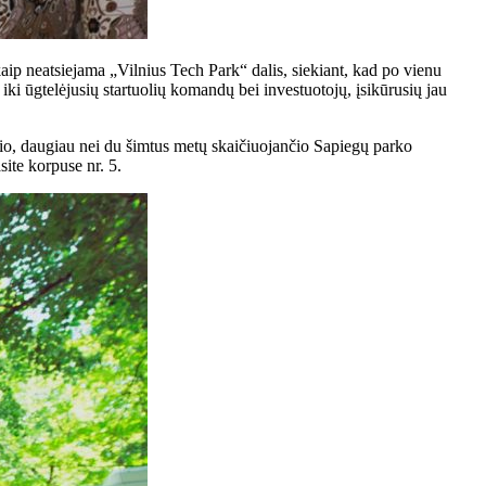
p neatsiejama „Vilnius Tech Park“ dalis, siekiant, kad po vienu
ki ūgtelėjusių startuolių komandų bei investuotojų, įsikūrusių jau
io, daugiau nei du šimtus metų skaičiuojančio Sapiegų parko
ite korpuse nr. 5.