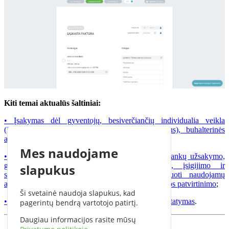
Kiti temai aktualūs šaltiniai:
• Įsakymas dėl gyventojų, besiverčiančių individualia veikla
(išskyrus gyventojus, įsigijusius verslo liudijimus), buhalterinės
apskaitos taisyklių patvirtinimo
;
Mes naudojame
• Nutarimas dėl specialių apskaitos dokumentų blankų užsakymo,
gamybos, technologinės apsaugos, platinimo, įsigijimo ir
slapukus
sunaikinimo tvarkos bei mokesčiams apskaičiuoti naudojamų
apskaitos dokumentų išrašymo ir pripažinimo tvarkos patvirtinimo
;
Ši svetainė naudoja slapukus, kad
• Lietuvos respublikos pridėtinės vertės mokesčio įstatymas
.
pagerintų bendrą vartotojo patirtį.
Daugiau informacijos rasite mūsų