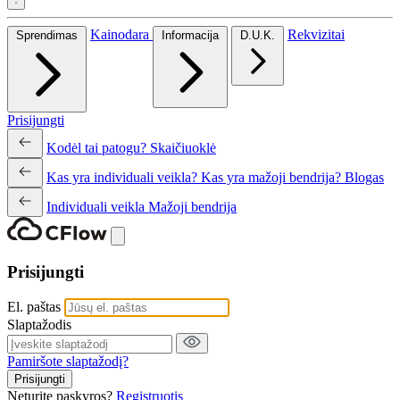
Kainodara
Rekvizitai
Sprendimas
Informacija
D.U.K.
Prisijungti
Kodėl tai patogu?
Skaičiuoklė
Kas yra individuali veikla?
Kas yra mažoji bendrija?
Blogas
Individuali veikla
Mažoji bendrija
Prisijungti
El. paštas
Slaptažodis
Pamiršote slaptažodį?
Prisijungti
Neturite paskyros?
Registruotis