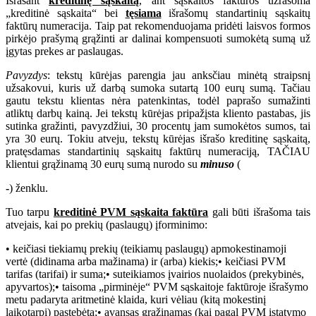
Išrašant
kreditinę sąskaitą
, ant sąskaitos faktūros užrašoma
„kreditinė sąskaita“ bei
tęsiama
išrašomų standartinių sąskaitų
faktūrų numeracija. Taip pat rekomenduojama pridėti laisvos formos
pirkėjo prašymą grąžinti ar dalinai kompensuoti sumokėtą sumą už
įgytas prekes ar paslaugas.
Pavyzdys
: tekstų kūrėjas parengia jau anksčiau minėtą straipsnį
užsakovui, kuris už darbą sumoka sutartą 100 eurų sumą. Tačiau
gautu tekstu klientas nėra patenkintas, todėl paprašo sumažinti
atliktų darbų kainą. Jei tekstų kūrėjas pripažįsta kliento pastabas, jis
sutinka gražinti, pavyzdžiui, 30 procentų jam sumokėtos sumos, tai
yra 30 eurų. Tokiu atveju, tekstų kūrėjas išrašo kreditinę sąskaitą,
pratęsdamas standartinių sąskaitų faktūrų numeraciją, TAČIAU
klientui grąžinamą 30 eurų sumą nurodo su
minuso
(
-
) ženklu.
Tuo tarpu
kreditinė PVM sąskaita faktūra
gali būti išrašoma tais
atvejais, kai po prekių (paslaugų) įforminimo:
• keičiasi tiekiamų prekių (teikiamų paslaugų) apmokestinamoji
vertė (didinama arba mažinama) ir (arba) kiekis;• keičiasi PVM
tarifas (tarifai) ir suma;• suteikiamos įvairios nuolaidos (prekybinės,
apyvartos);• taisoma „pirminėje“ PVM sąskaitoje faktūroje išrašymo
metu padaryta aritmetinė klaida, kuri vėliau (kitą mokestinį
laikotarpį) pastebėta;• avansas grąžinamas (kai pagal PVM įstatymo