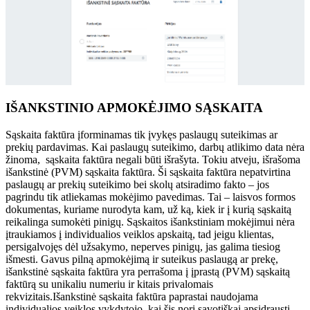
IŠANKSTINIO APMOKĖJIMO SĄSKAITA
Sąskaita faktūra įforminamas tik įvykęs paslaugų suteikimas ar
prekių pardavimas. Kai paslaugų suteikimo, darbų atlikimo data nėra
žinoma, sąskaita faktūra negali būti išrašyta. Tokiu atveju, išrašoma
išankstinė (PVM) sąskaita faktūra. Ši sąskaita faktūra nepatvirtina
paslaugų ar prekių suteikimo bei skolų atsiradimo fakto – jos
pagrindu tik atliekamas mokėjimo pavedimas. Tai – laisvos formos
dokumentas, kuriame nurodyta kam, už ką, kiek ir į kurią sąskaitą
reikalinga sumokėti pinigų. Sąskaitos išankstiniam mokėjimui nėra
įtraukiamos į individualios veiklos apskaitą, tad jeigu klientas,
persigalvojęs dėl užsakymo, neperves pinigų, jas galima tiesiog
išmesti. Gavus pilną apmokėjimą ir suteikus paslaugą ar prekę,
išankstinė sąskaita faktūra yra perrašoma į įprastą (PVM) sąskaitą
faktūrą su unikaliu numeriu ir kitais privalomais
rekvizitais.Išankstinė sąskaita faktūra paprastai naudojama
individualios veiklos vykdytojo, kai šis nori savotiškai apsidrausti –