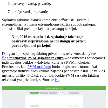
pardavėjo vardą, pavardę;
pirkėjo vardą ir pavardę.
Sąskaitos faktūros blankų komplektą dažniausiai sudaro 2
egzemplioriai. Pirmasis egzempliorius skirtas atiduoti pirkėjui,
antrasis – likti prekių tiekėjui ar paslaugų teikėjui.
Nuo 2016 m. sausio 1 d. sąskaitoje faktūroje
pasirašyti neprivaloma nei paslaugų ar prekių
pardavėjui, nei pirkėjui!
Daugiau apie sąskaitų faktūrų privalomus rekvizitus skaitykite
čia
.
Standartinė PVM sąskaita faktūra
– dokumentas naudojamas
individualios veiklos vykdytojų, kurie yra PVM mokėtojai.
Priminsime, kad
PVM mokėtoju
būtina registruotis tuomet, kai
gyventojo individualios veiklos pajamos per pastaruosius 12 veiklos
mėnesių viršijo 45 tūkst. eurų ribą. Kokie PVM sąskaitų faktūrų
rekvizitai yra privalomi, sužinosite
čia
.