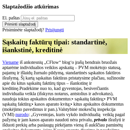
Slaptažodžio atkūrimas
El. paštas
Priminti slaptažodį
Prisiminėte slaptažodį?
Prisijungti
Sąskaitų faktūrų tipai: standartinė,
išankstinė, kreditinė
Viename
iš ankstesnių „CFlow“ blog‘o įrašų bendrais bruožais
aptarėme individualios veiklos apskaitą – PVM mokėtojo statusą,
pajamų ir išlaidų žurnalo pildymą, standartinės sąskaitos faktūros
išrašymą. Šį kartą sąskaitas faktūras pristatysime plačiau, sužinosite
apie du kitus sąskaitų faktūrų tipus – išankstinę ir
kreditinę.Pradėkime nuo to, kad gyventojas, besiverčiantis
individualia veikla (išskyrus notarus, antstolius ir advokatus),
naudoja tokius apskaitos dokumentus:• sąskaitą faktūrą;• PVM
sąskaitą faktūrą;• kasos aparato kvitą;• kitus apskaitos dokumentus
(mokėjimo pavedimus ir pan.).Valstybinė mokesčių inspekcija
(VMI)
nurodo
: „Gyventojas, kuris vykdo individualią veiklą pagal
pažymą ir jam kasos aparato naudoti nėra privalu,
privalo
išrašyti ir
išduoti prekių arba paslaugų pirkėjams vieną iš aukščiau paminėtų