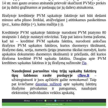
14 str. nuo gauto avanso atsiranda prievolė skaičiuoti PVM);• prekės
(ar jų dalis) grąžinamos ar paslaugų (ar jų dalies) atsisakoma.
Išrašytoje kreditinėje PVM sąskaitoje faktūroje turi būti dedami
minuso arba pliuso ženklai, atsižvelgiant į atitinkamus pasikeitimus
(pvz., kaina didėja (+), kaina mažėja (-)).
Kreditinėje PVM sąskaitoje faktūroje nurodomi PVM įstatymo 80
straipsnio 1 dalyje nustatyti rekvizitai. Taip pat laisva forma įrašoma,
kad tai – kreditinė PVM sąskaita faktūra, nurodomi anksčiau
išrašytos PVM sąskaitos faktūros, kurios duomenys tikslinami,
išrašymo data, serija, numeris (jeigu įmanoma tiksliai nurodyti, kurio
apskaitos dokumento duomenys tikslinami) ir priežastis, dėl kurios
išrašoma kreditinė PVM sąskaita faktūra. Daugiau apie PVM
kreditines sąskaitas faktūras ir jų išrašymą sužinosite
čia
.
Naudojimui paruoštus visų trijų sąskaitų faktūrų
tipų šablonus rasite puslapyje
cflow.lt
–
užsiregistruoti ir juos apžiūrėti galite
nemokamai
! Taip
pat kviečiame
daugiau sužinoti
apie sąskaitų faktūrų
išrašymo privalumus ir patogumus, naudojant
elektroninę individualios veiklos apskaitą.