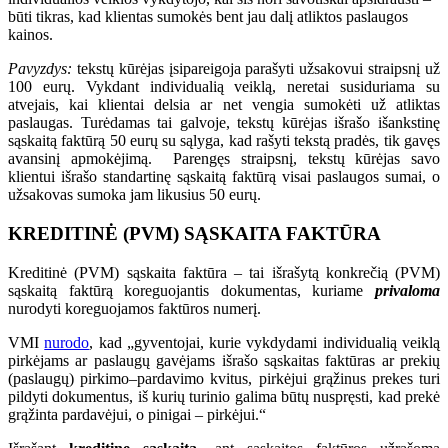
būti tikras, kad klientas sumokės bent jau dalį atliktos paslaugos
kainos.
Pavyzdys:
tekstų kūrėjas įsipareigoja parašyti užsakovui straipsnį už
100 eurų. Vykdant individualią veiklą, neretai susiduriama su
atvejais, kai klientai delsia ar net vengia sumokėti už atliktas
paslaugas. Turėdamas tai galvoje, tekstų kūrėjas išrašo išankstinę
sąskaitą faktūrą 50 eurų su sąlyga, kad rašyti tekstą pradės, tik gavęs
avansinį apmokėjimą. Parengęs straipsnį, tekstų kūrėjas savo
klientui išrašo standartinę sąskaitą faktūrą visai paslaugos sumai, o
užsakovas sumoka jam likusius 50 eurų.
KREDITINĖ (PVM) SĄSKAITA FAKTŪRA
Kreditinė (PVM) sąskaita faktūra – tai išrašytą konkrečią (PVM)
sąskaitą faktūrą koreguojantis dokumentas, kuriame
privaloma
nurodyti koreguojamos faktūros numerį.
VMI
nurodo
, kad „gyventojai, kurie vykdydami individualią veiklą
pirkėjams ar paslaugų gavėjams išrašo sąskaitas faktūras ar prekių
(paslaugų) pirkimo–pardavimo kvitus, pirkėjui grąžinus prekes turi
pildyti dokumentus, iš kurių turinio galima būtų nuspręsti, kad prekė
grąžinta pardavėjui, o pinigai – pirkėjui.“