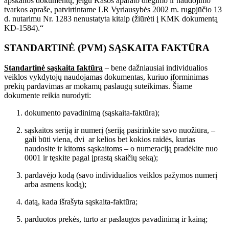
apskaitos dokumentų, jeigu Kasos aparato diegimo ir naudojimo
tvarkos apraše, patvirtintame LR Vyriausybės 2002 m. rugpjūčio 13
d. nutarimu Nr. 1283 nenustatyta kitaip (žiūrėti į KMK dokumentą
KD-1584).“
STANDARTINĖ (PVM) SĄSKAITA FAKTŪRA
Standartinė sąskaita faktūra
– bene dažniausiai individualios
veiklos vykdytojų naudojamas dokumentas, kuriuo įforminimas
prekių pardavimas ar mokamų paslaugų suteikimas. Šiame
dokumente reikia nurodyti:
dokumento pavadinimą (sąskaita-faktūra);
sąskaitos seriją ir numerį (seriją pasirinkite savo nuožiūra, –
gali būti viena, dvi ar kelios bet kokios raidės, kurias
naudosite ir kitoms sąskaitoms – o numeraciją pradėkite nuo
0001 ir tęskite pagal įprastą skaičių seką);
pardavėjo kodą (savo individualios veiklos pažymos numerį
arba asmens kodą);
datą, kada išrašyta sąskaita-faktūra;
parduotos prekės, turto ar paslaugos pavadinimą ir kainą;