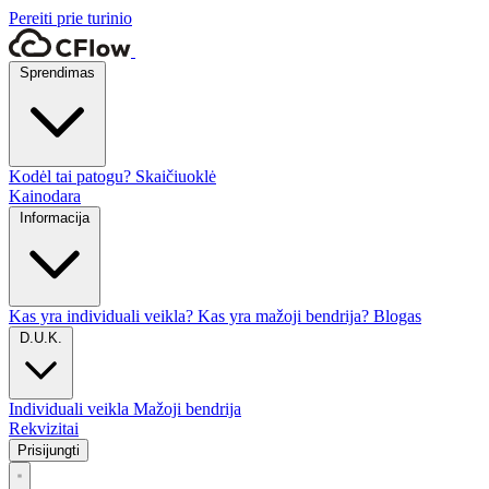
Pereiti prie turinio
Sprendimas
Kodėl tai patogu?
Skaičiuoklė
Kainodara
Informacija
Kas yra individuali veikla?
Kas yra mažoji bendrija?
Blogas
D.U.K.
Individuali veikla
Mažoji bendrija
Rekvizitai
Prisijungti