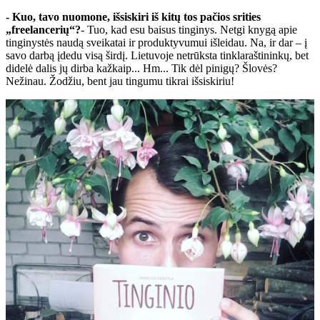
- Kuo, tavo nuomone, išsiskiri iš kitų tos pačios srities
„freelancerių“?
- Tuo, kad esu baisus tinginys. Netgi knygą apie
tinginystės naudą sveikatai ir produktyvumui išleidau. Na, ir dar – į
savo darbą įdedu visą širdį. Lietuvoje netrūksta tinklaraštininkų, bet
didelė dalis jų dirba kažkaip... Hm... Tik dėl pinigų? Šlovės?
Nežinau. Žodžiu, bent jau tingumu tikrai išsiskiriu!