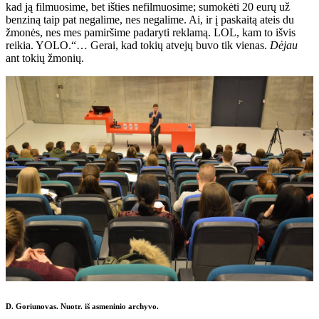
kad ją filmuosime, bet išties nefilmuosime; sumokėti 20 eurų už
benziną taip pat negalime, nes negalime. Ai, ir į paskaitą ateis du
žmonės, nes mes pamiršime padaryti reklamą. LOL, kam to išvis
reikia. YOLO.“… Gerai, kad tokių atvejų buvo tik vienas.
Dėjau
ant tokių žmonių.
D. Goriunovas. Nuotr. iš asmeninio archyvo.