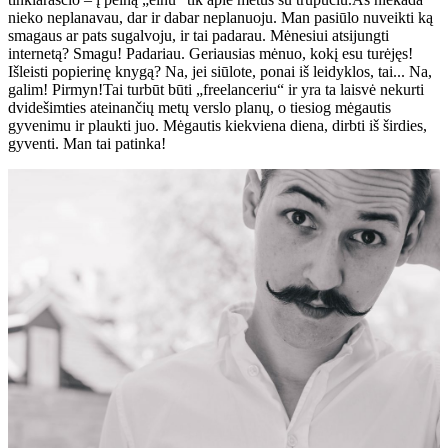
nieko neplanavau, dar ir dabar neplanuoju. Man pasiūlo nuveikti ką
smagaus ar pats sugalvoju, ir tai padarau. Mėnesiui atsijungti
internetą? Smagu! Padariau. Geriausias mėnuo, kokį esu turėjęs!
Išleisti popierinę knygą? Na, jei siūlote, ponai iš leidyklos, tai... Na,
galim! Pirmyn!Tai turbūt būti „freelanceriu“ ir yra ta laisvė nekurti
dvidešimties ateinančių metų verslo planų, o tiesiog mėgautis
gyvenimu ir plaukti juo. Mėgautis kiekviena diena, dirbti iš širdies,
gyventi. Man tai patinka!