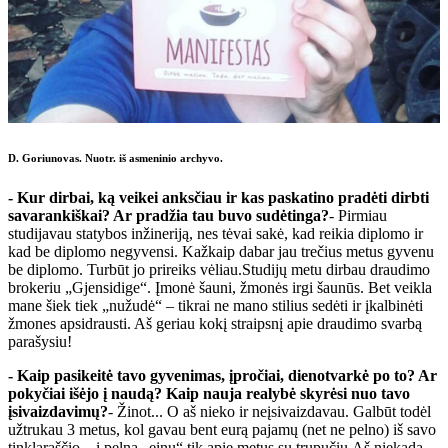
D. Goriunovas. Nuotr. iš asmeninio archyvo.
- Kur dirbai, ką veikei anksčiau ir kas paskatino pradėti dirbti
savarankiškai? Ar pradžia tau buvo sudėtinga?
- Pirmiau
studijavau statybos inžineriją, nes tėvai sakė, kad reikia diplomo ir
kad be diplomo negyvensi. Kažkaip dabar jau trečius metus gyvenu
be diplomo. Turbūt jo prireiks vėliau.Studijų metu dirbau draudimo
brokeriu „Gjensidige“. Įmonė šauni, žmonės irgi šaunūs. Bet veikla
mane šiek tiek „nužudė“ – tikrai ne mano stilius sedėti ir įkalbinėti
žmones apsidrausti. Aš geriau kokį straipsnį apie draudimo svarbą
parašysiu!
- Kaip pasikeitė tavo gyvenimas, įpročiai, dienotvarkė po to? Ar
pokyčiai išėjo į naudą? Kaip nauja realybė skyrėsi nuo tavo
įsivaizdavimų?
- Žinot... O aš nieko ir neįsivaizdavau. Galbūt todėl
užtrukau 3 metus, kol gavau bent eurą pajamų (net ne pelno) iš savo
tinklaraščio – į pelną „einu“ tik apie metus su trupučiu.Aš niekada