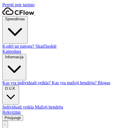
Pereiti prie turinio
Sprendimas
Kodėl tai patogu?
Skaičiuoklė
Kainodara
Informacija
Kas yra individuali veikla?
Kas yra mažoji bendrija?
Blogas
D.U.K.
Individuali veikla
Mažoji bendrija
Rekvizitai
Prisijungti