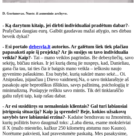
D. Goriunovas. Nuotr. iš asmeninio archyvo.
- Ką darytum kitaip, jei dirbti individualiai pradėtum dabar?
-
Prašyčiau daugiau eurų. Galbūt gaudavau mažai atlygio, nes dirbau
beveik dykai?
- Esi portalo
debesyla.lt
autorius. Ar galėtum šiek tiek plačiau
papasakoti apie šį projektą? Ar jis susijęs su tavo individualia
veikla? Kaip?
- Tai – mano veiklos pagrindas. Be debesyliečių, savo
sekėjų, būčiau niekas. Ir jei kurią dieną jie nuspręs, kad, Danieliau,
gana čia tau, tai ties čia ir baigsis mano veikla – ieškosiu naujo
gyvenimo pašaukimo. Esu butybė, kurią sukūrė mano sekė... Oi.
Atsiprašau, įsijaučiau į Dievo vaidmenį.Na, o savo tinklaraštyje aš
pasakoju apie beprotiškus iššūkius, savęs pažinimą, psichologiją ir
minimalizmą. Puslapyje reiškiu savo mintis. Tik dėl tinklaraščio
galiu rašyti taip, kaip rašau dabar.
- Ar esi susidūręs su nemaloniais klientais? Gal turi labiausiai
įstrigusią situaciją? Kaip ją sprendei? Beje, kokios užsakovų
savybės tave labiausiai erzina?
- Kadaise bendravau su žmonėmis,
kurių požiūris buvo daugmaž toks: „Laba diena, esame moksleiviai
iš X (mažo miestelio, kažkur 250 kilometrų atstumu nuo Kauno).
Norėtume pakviesti, kad pravestumėte paskaitą. Mes pasakysime,