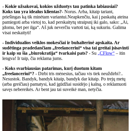
- Kokie užsakovai, kokios užduotys tau patinka labiausiai?
Koks tau yra idealus klientas?
- Norus. Arba, kitaip tariant,
priešingas ką tik minėtam variantui.Neapkenčiu, kai į paskaitą ateina
pamiegoti arba vietoj to, kad perskaitytų straipsnį iki galo, sako: „Ai,
įdomu, bet per ilga“. Aš juk neverčiu vartoti tai, ką sukuriu. Galima
visai neskaityti!
- Individualios veiklos mokesčiai ir buhalterinė apskaita. Ar
sudėtinga pradedančiam „freelanceriui“ visa tai greitai įsisavinti
ir kaip su šia „biurokratija“ tvarkaisi pats?
- Su
„CFlow“
– itin
lengva! Ir taip, čia reklama jums.
- Koks svarbiausias patarimas, kurį duotum kitam
„freelanceriui“?
- Dirbi tris mėnesius, tačiau vis tiek neuždirbi?..
Nesustok. Bandyk, bandyk kitaip, bandyk dar kitaip. Po trejų metų
(arba greičiau) pamatysi, kad įgūdžiai susidėjo į kalną, o reklamuoti
savęs nebereikės. Ar bent jau tai suveikė man, netyčia.