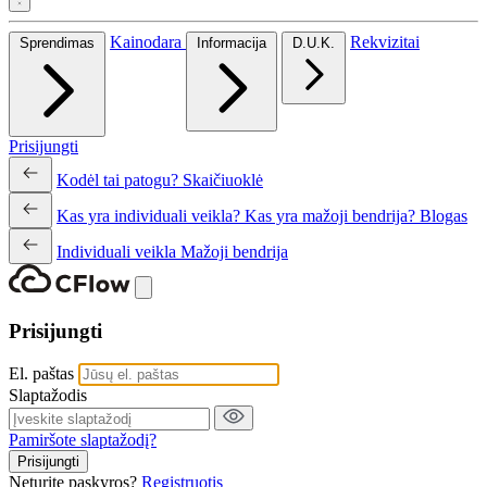
Kainodara
Rekvizitai
Sprendimas
Informacija
D.U.K.
Prisijungti
Kodėl tai patogu?
Skaičiuoklė
Kas yra individuali veikla?
Kas yra mažoji bendrija?
Blogas
Individuali veikla
Mažoji bendrija
Prisijungti
El. paštas
Slaptažodis
Pamiršote slaptažodį?
Prisijungti
Neturite paskyros?
Registruotis