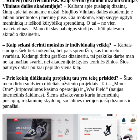
– Rudenį būsi trečiakursis. Kaip vertini grafinio dizaino studijas
Vilniaus dailės akademijoje?
– Kalbant apie puslapių dizainą,
žinių apie tai gauname mažai. Studijos Vilniaus dailės akademijoje
labiau orientuotos į meninę pusę. Čia mokoma, kaip savyje ugdyti
menininką ir ieškoti kūrybiškų sprendimų. O tai – ne vien
maketavimas... Mano tikslas pabaigus studijas – būti platesnio
akiračio dizaineriu.
– Kaip sekasi derinti mokslus ir individualią veiklą?
– Kartais
studijos šiek tiek nukenčia, bet pats sprendžiu, kas tuo metu
svarbiau. Kadangi dirbu grafikos dizaineriu, tai praktika darbe man
ne ką mažiau svarbi, nei akademijoje įgytos teorinės žinios. Šios
patirtys dabar puikiai papildo viena kitą.
– Prie kokių didžiausių projektų tau yra tekę prisidėti?
– Šiuo
metu dirbu su dviem dideliais užsienio projektais. Tai – „Miner
One“ (kriptovaliutos kasimo operacija) ir „War Field“ (naujas
internetinis žaidimas). Šiems užsakovams kuriu internetinių
puslapių, reklaminių skydelių, socialinės medijos įrašų dizainus ir
panašiai.