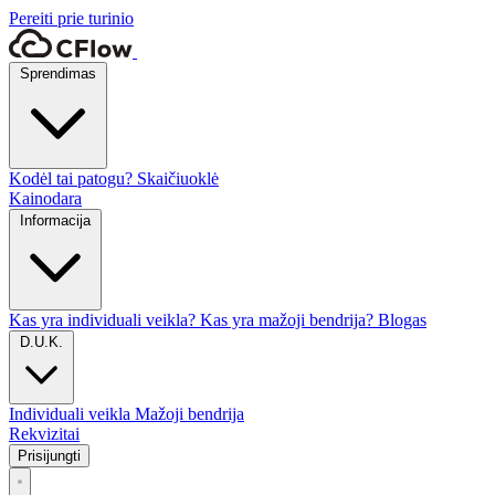
Pereiti prie turinio
Sprendimas
Kodėl tai patogu?
Skaičiuoklė
Kainodara
Informacija
Kas yra individuali veikla?
Kas yra mažoji bendrija?
Blogas
D.U.K.
Individuali veikla
Mažoji bendrija
Rekvizitai
Prisijungti