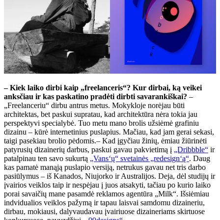
– Kiek laiko dirbi kaip „freelanceris“? Kur dirbai, ką veikei
anksčiau ir kas paskatino pradėti dirbti savarankiškai?
–
„Freelanceriu“ dirbu antrus metus. Mokykloje norėjau būti
architektas, bet paskui supratau, kad architektūra nėra tokia jau
perspektyvi specialybė. Tuo metu mano brolis užsiėmė grafiniu
dizainu – kūrė internetinius puslapius. Mačiau, kad jam gerai sekasi,
taigi pasekiau brolio pėdomis.– Kad įgyčiau žinių, ėmiau žiūrinėti
patyrusių dizainerių darbus, paskui gavau pakvietimą į
„Dribbble“
ir
patalpinau ten savo sukurtą
„Vans‘ų“ svetainės „redesign‘ą“
. Daug
kas pamatė manąją puslapio versiją, netrukus gavau net tris darbo
pasiūlymus – iš Kanados, Niujorko ir Australijos. Deja, dėl studijų ir
įvairios veiklos taip ir nespėjau į juos atsakyti, tačiau po kurio laiko
porai savaičių mane pasamdė reklamos agentūra „Milk“. Išsiėmiau
indvidualios veiklos pažymą ir tapau laisvai samdomu dizaineriu,
dirbau, mokiausi, dalyvaudavau įvairiuose dizaineriams skirtuose