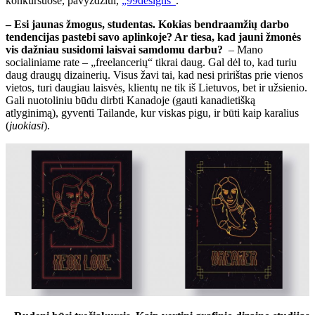
konkursuose, pavyzdžiui,
„99designs“
.
– Esi jaunas žmogus, studentas. Kokias bendraamžių darbo
tendencijas pastebi savo aplinkoje? Ar tiesa, kad jauni žmonės
vis dažniau susidomi laisvai samdomu darbu?
– Mano
socialiniame rate – „freelancerių“ tikrai daug. Gal dėl to, kad turiu
daug draugų dizainerių. Visus žavi tai, kad nesi pririštas prie vienos
vietos, turi daugiau laisvės, klientų ne tik iš Lietuvos, bet ir užsienio.
Gali nuotoliniu būdu dirbti Kanadoje (gauti kanadietišką
atlyginimą), gyventi Tailande, kur viskas pigu, ir būti kaip karalius
(
juokiasi
).