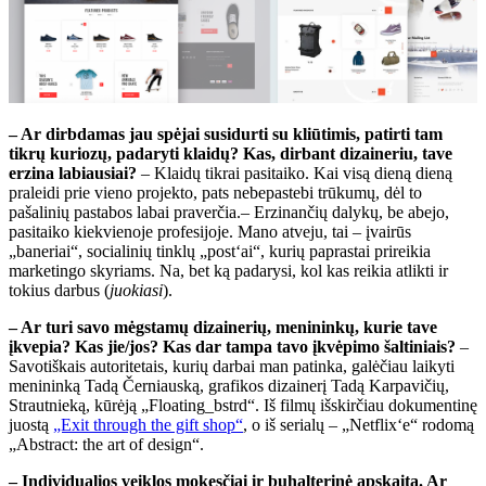
– Ar dirbdamas jau spėjai susidurti su kliūtimis, patirti tam
tikrų kuriozų, padaryti klaidų? Kas, dirbant dizaineriu, tave
erzina labiausiai?
– Klaidų tikrai pasitaiko. Kai visą dieną dieną
praleidi prie vieno projekto, pats nebepastebi trūkumų, dėl to
pašalinių pastabos labai praverčia.– Erzinančių dalykų, be abejo,
pasitaiko kiekvienoje profesijoje. Mano atveju, tai – įvairūs
„baneriai“, socialinių tinklų „post‘ai“, kurių paprastai prireikia
marketingo skyriams. Na, bet ką padarysi, kol kas reikia atlikti ir
tokius darbus (
juokiasi
).
– Ar turi savo mėgstamų dizainerių, menininkų, kurie tave
įkvepia? Kas jie/jos? Kas dar tampa tavo įkvėpimo šaltiniais?
–
Savotiškais autoritetais, kurių darbai man patinka, galėčiau laikyti
menininką Tadą Černiauską, grafikos dizainerį Tadą Karpavičių,
Strautnieką, kūrėją „Floating_bstrd“. Iš filmų išskirčiau dokumentinę
juostą
„Exit through the gift shop“
, o iš serialų – „Netflix‘e“ rodomą
„Abstract: the art of design“.
– Individualios veiklos mokesčiai ir buhalterinė apskaita. Ar