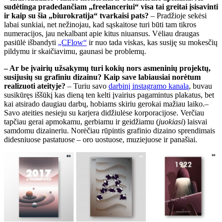
sudėtinga pradedančiam „freelanceriui“ visa tai greitai įsisavinti
ir kaip su šia „biurokratija“ tvarkaisi pats?
– Pradžioje sekėsi
labai sunkiai, net nežinojau, kad sąskaitose turi būti tam tikros
numeracijos, jau nekalbant apie kitus niuansus. Vėliau draugas
pasiūlė išbandyti
„CFlow“
ir nuo tada viskas, kas susiję su mokesčių
pildymu ir skaičiavimu, gaunasi be problemų.
– Ar be įvairių užsakymų turi kokių nors asmeninių projektų,
susijusių su grafiniu dizainu? Kaip save labiausiai norėtum
realizuoti ateityje?
– Turiu savo
darbinį instagramo kanalą
, buvau
susikūręs iššūkį kas dieną ten kelti įvairius pagamintus plakatus, bet
kai atsirado daugiau darbų, hobiams skiriu gerokai mažiau laiko.–
Savo ateities nesieju su karjera didžiulėse korporacijose. Verčiau
tapčiau gerai apmokamu, gerbiamu ir geidžiamu (
juokiasi
) laisvai
samdomu dizaineriu. Norėčiau rūpintis grafinio dizaino sprendimais
didesniuose pastatuose – oro uostuose, muziejuose ir panašiai.