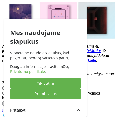
Mes naudojame
slapukus
Norite pasidalinti savo sėkmės istorija? Rašykite mums el.
paštu
info@cflow.lt
arba siųskite asmeninę žinutę
feisbuke
. O
Ši svetainė naudoja slapukus, kad
likusius „freelancerius“ kviečiame nemokamai išbandyti laisvai
pagerintų bendrą vartotojo patirtį.
samdomiems specialistams sukurtą
elektroninę apskaitą
.
Daugiau informacijos rasite mūsų
Privatumo politikoje
.
Asmeninio archyvo nuotr.
2018.08.03
Tik būtini
© 2026 CFlow.lt | Vienas įrankis visai individualios veiklos
Priimti visus
buhalterijai
Pritaikyti
Rekvizitai
|
Taisyklės
|
Privatumas