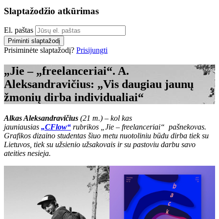
Slaptažodžio atkūrimas
El. paštas
Priminti slaptažodį
Prisiminėte slaptažodį?
Prisijungti
„Jie – „freelanceriai“. A.
Aleksandravičius: „Vis daugiau jaunų
žmonių dirba individualiai“
Alkas Aleksandravičius
(21 m.) – kol kas
jauniausias
„CFlow“
rubrikos „Jie – freelanceriai“ pašnekovas.
Grafikos dizaino studentas šiuo metu nuotoliniu būdu dirba tiek su
Lietuvos, tiek su užsienio užsakovais ir su pastoviu darbu savo
ateities nesieja.