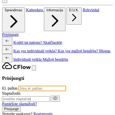
Kainodara
Rekvizitai
Sprendimas
Informacija
D.U.K.
Prisijungti
Kodėl tai patogu?
Skaičiuoklė
Kas yra individuali veikla?
Kas yra mažoji bendrija?
Blogas
Individuali veikla
Mažoji bendrija
Prisijungti
El. paštas
Slaptažodis
Pamiršote slaptažodį?
Prisijungti
Neturite paskyros?
Registruotis