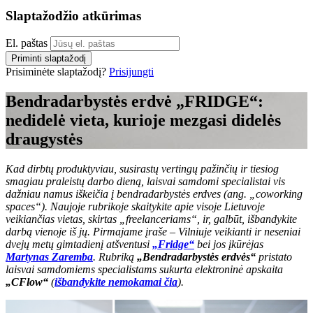
Slaptažodžio atkūrimas
El. paštas
Priminti slaptažodį
Prisiminėte slaptažodį?
Prisijungti
Bendradarbystės erdvė „FRIDGE“:
nedidelė vieta, kurioje mezgasi didelės
draugystės
Kad dirbtų produktyviau, susirastų vertingų pažinčių ir tiesiog
smagiau praleistų darbo dieną, laisvai samdomi specialistai vis
dažniau namus iškeičia į bendradarbystės erdves (ang. „coworking
spaces“). Naujoje rubrikoje skaitykite apie visoje Lietuvoje
veikiančias vietas, skirtas „freelanceriams“, ir, galbūt, išbandykite
darbą vienoje iš jų. Pirmajame įraše – Vilniuje veikianti ir neseniai
dvejų metų gimtadienį atšventusi
„Fridge“
bei jos įkūrėjas
Martynas Zaremba
. Rubriką
„Bendradarbystės erdvės“
pristato
laisvai samdomiems specialistams sukurta elektroninė apskaita
„CFlow“
(
išbandykite nemokamai čia
).