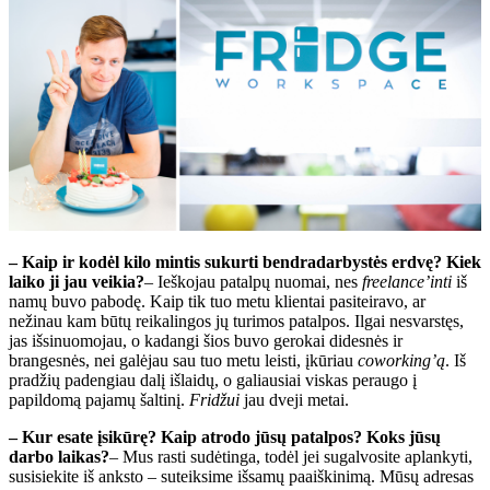
– Kaip ir kodėl kilo mintis sukurti bendradarbystės erdvę? Kiek
laiko ji jau veikia?
– Ieškojau patalpų nuomai, nes
freelance’inti
iš
namų buvo pabodę. Kaip tik tuo metu klientai pasiteiravo, ar
nežinau kam būtų reikalingos jų turimos patalpos. Ilgai nesvarstęs,
jas išsinuomojau, o kadangi šios buvo gerokai didesnės ir
brangesnės, nei galėjau sau tuo metu leisti, įkūriau
coworking’ą
. Iš
pradžių padengiau dalį išlaidų, o galiausiai viskas peraugo į
papildomą pajamų šaltinį.
Fridžui
jau dveji metai.
– Kur esate įsikūrę? Kaip atrodo jūsų patalpos? Koks jūsų
darbo laikas?
– Mus rasti sudėtinga, todėl jei sugalvosite aplankyti,
susisiekite iš anksto – suteiksime išsamų paaiškinimą. Mūsų adresas