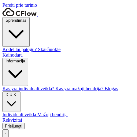
Pereiti prie turinio
Sprendimas
Kodėl tai patogu?
Skaičiuoklė
Kainodara
Informacija
Kas yra individuali veikla?
Kas yra mažoji bendrija?
Blogas
D.U.K.
Individuali veikla
Mažoji bendrija
Rekvizitai
Prisijungti