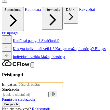
Kainodara
Rekvizitai
Sprendimas
Informacija
D.U.K.
Prisijungti
Kodėl tai patogu?
Skaičiuoklė
Kas yra individuali veikla?
Kas yra mažoji bendrija?
Blogas
Individuali veikla
Mažoji bendrija
Prisijungti
El. paštas
Slaptažodis
Pamiršote slaptažodį?
Prisijungti
Neturite paskyros?
Registruotis