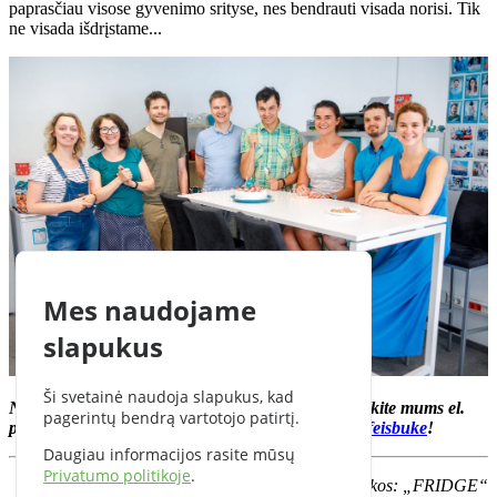
paprasčiau visose gyvenimo srityse, nes bendrauti visada norisi. Tik
ne visada išdrįstame...
Mes naudojame
slapukus
Ši svetainė naudoja slapukus, kad
Norite pristatyti savo bendradarbystės erdvę? Rašykite mums el.
pagerintų bendrą vartotojo patirtį.
paštu
info@cflow.lt
arba siųskite asmeninę žinutę
feisbuke
!
Daugiau informacijos rasite mūsų
Privatumo politikoje
.
Nuotraukos: „FRIDGE“