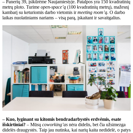
– Panerių 39, įsikūrėme Naujamiestyje. Patalpos yra 150 kvadratinių
metrų ploto. Turime
open-space’ą
(100 kvadratinių metrų), mažesnį
kambarį su keturiomis darbo vietomis ir
meeting room’ą
. O darbo
laikas nuolatiniams nariams – visą parą, įskaitant ir savaitgalius.
– Kuo, lyginant su kitomis bendradarbystės erdvėmis, esate
išskirtiniai?
– Mūsų
coworking’as
nėra didelis, bet čia užsimezga
didelės draugystės. Taip jau nutinka, kai narių kaita nedidelė, o patys