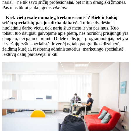
nariai – ne tik savo sričių profesionalai, bet ir itin draugiški žmonės.
Pas mus tikrai jauku, geras
vibe‘as
.
– Kiek vietų esate numatę „freelanceriams“? Kiek ir kokių
sričių specialistų pas jus dirba dabar?
– Turime dvidešimt
nuolatinių darbo vietų, tiek narių šiuo metu ir yra pas mus. Kuo
toliau, tuo daugiau galvojame apie plėtrą, nes norinčių prisijungti yra
daugiau, nei galime priimti. Didelė dalis jų – programuotojai, bet yra
ir viešųjų ryšių specialistė, ir vertėjas, taip pat grafikos dizainerė,
žaidimų kūrėjai, restoranų administratorius, marketingo specialistė,
lėktuvų dalių pardavėjai ir kiti.