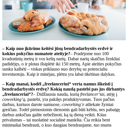
– Kaip nuo įkūrimo keitėsi jūsų bendradarbystės erdvė ir
kokius pokyčius numatote ateityje?
– Pradėjome nuo 100
kvadratinių metrų ir vos kelių narių. Dabar narių skaičius ženkliai
padidėjęs, o ir plotas išsiplėtė iki 150 metrų. Apie ateities pokyčius
sunku kalbėti – viskas priklauso nuo derybų su potencialiu
investuotoju. Kaip ir minėjau, plėtra yra labai tikėtinas dalykas.
– Kaip manai, kodėl „freelanceriui“ verta namus iškeisti į
bendradarbystės erdvę? Kokią naudą pastebi pas jus dirbantys
„freelanceriai“?
– Didžiausia nauda, kurią
freelancer‘iai
, atėję į
coworking’ą
, pastebi, yra pakilęs produktyvumas. Tuos pačius
darbus, kuriuos darote namuose,
coworking’e
atliekate žymiai
greičiau. Todėl pirmosiomis dienomis gali būti kėblu, nes pabaigę
darbus anksčiau galite nebežinoti, ką tą dieną veikti. Kitas
privalumas – tai nuolatinė socialinė mankšta. Čia reikia bent
minimaliai bendrauti, o kuo daugiau bendraujame, tuo mums