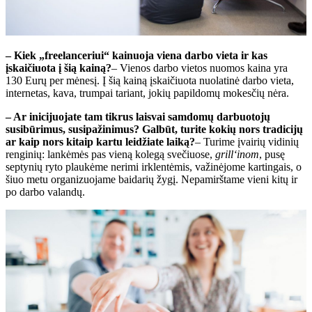
– Kiek „freelanceriui“ kainuoja viena darbo vieta ir kas
įskaičiuota į šią kainą?
– Vienos darbo vietos nuomos kaina yra
130 Eurų per mėnesį. Į šią kainą įskaičiuota nuolatinė darbo vieta,
internetas, kava, trumpai tariant, jokių papildomų mokesčių nėra.
– Ar inicijuojate tam tikrus laisvai samdomų darbuotojų
susibūrimus, susipažinimus? Galbūt, turite kokių nors tradicijų
ar kaip nors kitaip kartu leidžiate laiką?
– Turime įvairių vidinių
renginių: lankėmės pas vieną kolegą svečiuose,
grill‘inom
, pusę
septynių ryto plaukėme nerimi irklentėmis, važinėjome kartingais, o
šiuo metu organizuojame baidarių žygį. Nepamirštame vieni kitų ir
po darbo valandų.