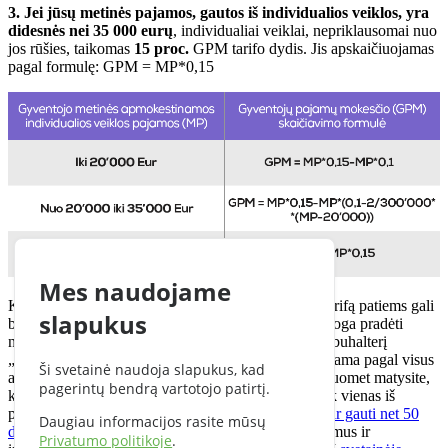
3. Jei jūsų metinės pajamos, gautos iš individualios veiklos, yra
didesnės nei 35 000 eurų
, individualiai veiklai, nepriklausomai nuo
jos rūšies, taikomas
15 proc.
GPM tarifo dydis. Jis apskaičiuojamas
pagal formulę: GPM = MP*0,15
Mes naudojame
Kaip turbūt matosi iš formulių, apskaičiuoti GPM tarifą patiems gali
slapukus
būti ir sudėtinga, ir nepatogu. Tačiau gal tai puiki proga pradėti
naudoti specialiai „freelanceriams“ sukurtą virtualų buhalterį
„CFlow“? Mūsų elektroninė sistema nuolat atnaujinama pagal visus
Ši svetainė naudoja slapukus, kad
aktualius individualios veiklos pakeitimus, todėl visuomet matysite,
pagerintų bendrą vartotojo patirtį.
kiek, kam bei kokių mokesčių turite mokėti. Ir tai tik vienas iš
privalumų.
Išbandyti „CFlow“ visiškai nemokamai ir gauti net 50
Daugiau informacijos rasite mūsų
dienų narystės galite čia
.Daugiau apie GPM pakeitimus ir
Privatumo politikoje
.