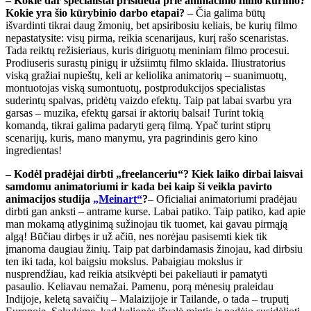
– Kokie dar specialistai prisideda prie animacinio filmo kūrimo?
Kokie yra šio kūrybinio darbo etapai?
– Čia galima būtų
išvardinti tikrai daug žmonių, bet apsiribosiu keliais, be kurių filmo
nepastatysite: visų pirma, reikia scenarijaus, kurį rašo scenaristas.
Tada reiktų režisieriaus, kuris diriguotų meniniam filmo procesui.
Prodiuseris surastų pinigų ir užsiimtų filmo sklaida. Iliustratorius
viską gražiai nupieštų, keli ar keliolika animatorių – suanimuotų,
montuotojas viską sumontuotų, postprodukcijos specialistas
suderintų spalvas, pridėtų vaizdo efektų. Taip pat labai svarbu yra
garsas – muzika, efektų garsai ir aktorių balsai! Turint tokią
komandą, tikrai galima padaryti gerą filmą. Ypač turint stiprų
scenarijų, kuris, mano manymu, yra pagrindinis gero kino
ingredientas!
– Kodėl pradėjai dirbti „freelanceriu“? Kiek laiko dirbai laisvai
samdomu animatoriumi ir kada bei kaip ši veikla pavirto
animacijos studija
„Meinart“
?
– Oficialiai animatoriumi pradėjau
dirbti gan anksti – antrame kurse. Labai patiko. Taip patiko, kad apie
man mokamą atlyginimą sužinojau tik tuomet, kai gavau pirmąją
algą! Būčiau dirbęs ir už ačiū, nes norėjau pasisemti kiek tik
įmanoma daugiau žinių. Taip pat darbindamasis žinojau, kad dirbsiu
ten iki tada, kol baigsiu mokslus. Pabaigiau mokslus ir
nusprendžiau, kad reikia atsikvėpti bei pakeliauti ir pamatyti
pasaulio. Keliavau nemažai. Pamenu, porą mėnesių praleidau
Indijoje, keletą savaičių – Malaizijoje ir Tailande, o tada – truputį