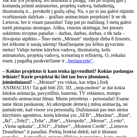
Juk kur yra projektų, ten atsiranda ir pinigų. Tad po truputį gali į
komandą priimti animatorius, projektų vadovą, buhalteriją,
iliustratorių ir... persikelti į gražų
ofisą
. Na, o po to jau galėsi rūpintis
svarbiausiais dalykais – gražiais animaciniais projektais! Ir ne tik
Lietuvai, bet ir visam pasauliui! Taip pat po maždaug 3 metų galėsi
turėti pirmąsias atostogas. Aišku, visiems skirtingai, bet įmonės
sukūrimo receptas panašus – darbas, darbas, darbas, o tik tada –
išsvajotas atpildas.– Šiuo metu „Meinart“ studijoje dirba 8 žmonės,
bet ieškome ir naujų talentų! Skaičiuojame jau šeštus gyvavimo
metus! Viduje turime kūrybos vadovą, iliustratorių, kelis
animatorius, projektų vadovų, scenaristą ir režisierių. O, reikalui
esant, į pagalbą pasikviečiame ir
„freelancerių“
.
– Kokius projektus ir kam tenka įgyvendinti? Kokias paslaugas
teikiate? Kurie projektai iki šiol tau buvo įdomiausi,
įsimintiniausi?
– „Meinart“ yra viskas, kas telpa į žodį
ANIMACIJA! Tai gali būti 2D, 3D, „stop-motion“ ar dar kokia
kitokia animacija, pavyzdžiui, baneriai, TV reklamos, trumpo
metražo animaciniai filmai. Mums prioritetas – personažai! Esame
tame tikrai pasikaustę. Jei atkreipsite dėmesį į mūsų animaciją, tai
pamatysite, kad visose yra personažų. Dažniausiai pas mus ateina
kūrybinės agentūros, kurių klientai yra „SEB“, „Maxima“, „Rimi“,
„Iki“, „Tele2“, „Telia“, „Bitė“, „Akropolis“, „Mezon“, „Lesto“,
„Viena sąskaita“, „ESO“, „Finbee“, „Moment Credit“, „Lietuvos
Draudimas“ ir panašiai. Prekių ženklai dideli, tad ir tikimasi