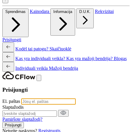
Kainodara
Rekvizitai
Sprendimas
Informacija
D.U.K.
Prisijungti
Kodėl tai patogu?
Skaičiuoklė
Kas yra individuali veikla?
Kas yra mažoji bendrija?
Blogas
Individuali veikla
Mažoji bendrija
Prisijungti
El. paštas
Slaptažodis
Pamiršote slaptažodį?
Prisijungti
Neturite paskyros?
Registruotis