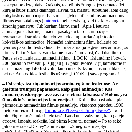
paslėpta po devyniais užraktais, tad eilinis žmogus jos nemato. Jei
kūrėjai šiuos filmus dalintųsi laisvai, tai, manau, turėtume labai daug
kokybiškos animacijos. Pats mūsų „Meinart“ studijos animacinius
filmus esu patalpinęs į
internetą
bei televiziją, kad tik kuo daugiau
žmonių pamatytų. Juk kuriam žiūrovams!– Apie Lietuvos
animacijos dabartinę situaciją pasakysiu taip – animacijos
renesansas. Dar niekada nebuvo tiek daug kuriančių ir tokios
kokybiškos animacijos. Nemažai animacinių filmų keliauja po
įvairius pasaulio festivalius ir ten užsitarnauja legendinės animacijos
titulus. Patarlė, kad savam kaime pranašu netapsi, čia labai tinka.
Patys savo naujausią animacinį filmą „LOOK“ išsiuntėme į beveik
200 pasaulio festivalių. Iš jų jau į 35 pakliuvome, 7 jų laimėjome ir
dar iš maždaug 140 festivalių laukiame atsakymų. Jūs nepatikėsite,
bet net Antarktidos festivalis užrašė „LOOK“ į savo programą!
– Esi vedęs įvairių animacijos seminarų kino teatruose. Ar
galėtum trumpai papasakoti, kaip gimė animacija? Kas
animacijos istorijoje tave žavi ar stebina labiausiai? Kokios yra
šiuolaikinės animacijos tendencijos?
– Kai kalba pasisuka apie
pirmuosius animacinius filmus pasaulyje, visuomet parodau 1906
metų animacinį filmą
„Humorous Phases of Funny Faces“
. Tai 3
minučių trukmės judesių ekstazė. Bandau įsivaizduoti, kaip galėjo
atrodyti žmonių reakcija, kai pirmą kartą tai pamatė.– Po to sekė
pilno metražo „Disney“ animacija – „Snieguolė ir septyni
nykštukai“ (1937 m.). Spalvota, ilgos trukmės ir su gražia istorija.