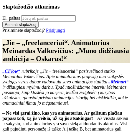
Slaptažodžio atkūrimas
El. paštas
Priminti slaptažodį
Prisiminėte slaptažodį?
Prisijungti
„Jie – „freelanceriai“. Animatorius
Meinardas Valkevičius: „Mano didžiausia
ambicija – Oskaras!“
„CFlow“
rubrikoje „Jie –
freelanceriai
“ pasisvečiuoti sutiko
Meinardas Valkevičius. Apie animatoriaus profesiją nuo vaikystės
svajojęs vyras dabar vadovauja savo animacijos studijai
„Meinart“
ir džiaugiasi mylimu darbu. Ypač nuoširdžiame interviu Meinardas
pasakoja, kaip klostėsi jo karjera, leidžia žvilgtelėti į kūrybos
užkulisius, glaustai pristato animacijos istoriją bei atskleidžia, kokie
animaciniai filmai jo mėgstamiausi.
– Ne visi gerai žino, kas yra animatorius. Ar galėtum plačiau
papasakoti, ką jis veikia, už ką jis atsakingas?
– Aš visada sakiau
ir sakysiu, kad animatorius yra savo sielą atiduodantis aktorius. Visi
gali pajudinti personažą iš taško A į tašką B, bet animatorius gali