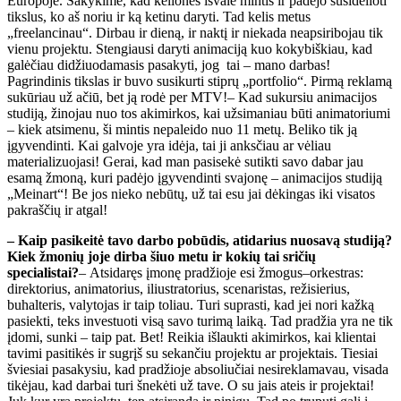
Europoje. Sakykime, kad kelionės išvalė mintis ir padėjo susidėlioti
tikslus, ko aš noriu ir ką ketinu daryti. Tad kelis metus
„freelancinau“. Dirbau ir dieną, ir naktį ir niekada neapsiribojau tik
vienu projektu. Stengiausi daryti animaciją kuo kokybiškiau, kad
galėčiau didžiuodamasis pasakyti, jog tai – mano darbas!
Pagrindinis tikslas ir buvo susikurti stiprų „portfolio“. Pirmą reklamą
sukūriau už ačiū, bet ją rodė per MTV!– Kad sukursiu animacijos
studiją, žinojau nuo tos akimirkos, kai užsimaniau būti animatoriumi
– kiek atsimenu, ši mintis nepaleido nuo 11 metų. Beliko tik ją
įgyvendinti. Kai galvoje yra idėja, tai ji anksčiau ar vėliau
materializuojasi! Gerai, kad man pasisekė sutikti savo dabar jau
esamą žmoną, kuri padėjo įgyvendinti svajonę – animacijos studiją
„Meinart“! Be jos nieko nebūtų, už tai esu jai dėkingas iki visatos
pakraščių ir atgal!
– Kaip pasikeitė tavo darbo pobūdis, atidarius nuosavą studiją?
Kiek žmonių joje dirba šiuo metu ir kokių tai sričių
specialistai?
– Atsidaręs įmonę pradžioje esi žmogus–orkestras:
direktorius, animatorius, iliustratorius, scenaristas, režisierius,
buhalteris, valytojas ir taip toliau. Turi suprasti, kad jei nori kažką
pasiekti, teks investuoti visą savo turimą laiką. Tad pradžia yra ne tik
įdomi, sunki – taip pat. Bet! Reikia išlaukti akimirkos, kai klientai
tavimi pasitikės ir sugrįš su sekančiu projektu ar projektais. Tiesiai
šviesiai pasakysiu, kad pradžioje absoliučiai nesireklamavau, visada
tikėjau, kad darbai turi šnekėti už tave. O su jais ateis ir projektai!