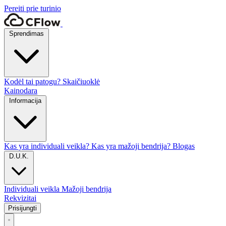
Pereiti prie turinio
Sprendimas
Kodėl tai patogu?
Skaičiuoklė
Kainodara
Informacija
Kas yra individuali veikla?
Kas yra mažoji bendrija?
Blogas
D.U.K.
Individuali veikla
Mažoji bendrija
Rekvizitai
Prisijungti