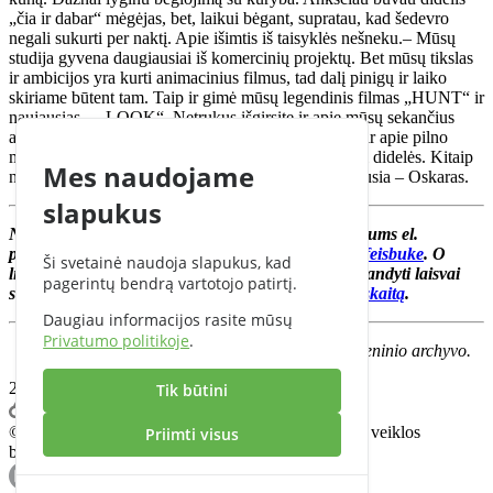
„čia ir dabar“ mėgėjas, bet, laikui bėgant, supratau, kad šedevro
negali sukurti per naktį. Apie išimtis iš taisyklės nešneku.– Mūsų
studija gyvena daugiausiai iš komercinių projektų. Bet mūsų tikslas
ir ambicijos yra kurti animacinius filmus, tad dalį pinigų ir laiko
skiriame būtent tam. Taip ir gimė mūsų legendinis filmas „HUNT“ ir
naujausias – „LOOK“. Netrukus išgirsite ir apie mūsų sekančius
animacinius projektus. Esu įsitikinęs, kad ateityje – ir apie pilno
metražo animacinį filmą! O svajonės visada turi būti didelės. Kitaip
Mes naudojame
net neverta svajoti. Na, o mano ambicija pati didžiausia – Oskaras.
slapukus
Norite pasidalinti savo sėkmės istorija? Rašykite mums el.
paštu
info@cflow.lt
arba siųskite asmeninę žinutę
feisbuke
. O
Ši svetainė naudoja slapukus, kad
likusius „freelancerius“ kviečiame nemokamai išbandyti laisvai
pagerintų bendrą vartotojo patirtį.
samdomiems specialistams sukurtą
elektroninę apskaitą
.
Daugiau informacijos rasite mūsų
Privatumo politikoje
.
Nuotraukos ir vaizdo įrašai – iš asmeninio archyvo.
2018.07.02
Tik būtini
© 2026 CFlow.lt | Vienas įrankis visai individualios veiklos
Priimti visus
buhalterijai