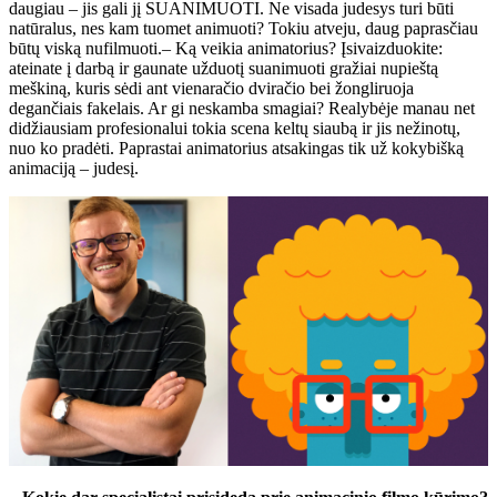
daugiau – jis gali jį SUANIMUOTI. Ne visada judesys turi būti
natūralus, nes kam tuomet animuoti? Tokiu atveju, daug paprasčiau
būtų viską nufilmuoti.– Ką veikia animatorius? Įsivaizduokite:
ateinate į darbą ir gaunate užduotį suanimuoti gražiai nupieštą
meškiną, kuris sėdi ant vienaračio dviračio bei žongliruoja
degančiais fakelais. Ar gi neskamba smagiai? Realybėje manau net
didžiausiam profesionalui tokia scena keltų siaubą ir jis nežinotų,
nuo ko pradėti. Paprastai animatorius atsakingas tik už kokybišką
animaciją – judesį.