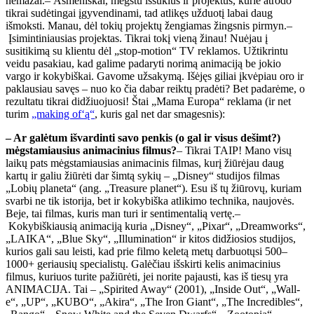
nemažai.– Asmeniškai, mėgstu iššūkius ir projektus, kurie atrodo
tikrai sudėtingai įgyvendinami, tad atlikęs užduotį labai daug
išmoksti. Manau, dėl tokių projektų žengiamas žingsnis pirmyn.–
Įsimintiniausias projektas. Tikrai tokį vieną žinau! Nuėjau į
susitikimą su klientu dėl „stop-motion“ TV reklamos. Užtikrintu
veidu pasakiau, kad galime padaryti norimą animaciją be jokio
vargo ir kokybiškai. Gavome užsakymą. Išėjęs giliai įkvėpiau oro ir
paklausiau savęs – nuo ko čia dabar reiktų pradėti? Bet padarėme, o
rezultatu tikrai didžiuojuosi! Štai „Mama Europa“ reklama (ir net
turim
„making of‘ą“
, kuris gal net dar smagesnis):
– Ar galėtum išvardinti savo penkis (o gal ir visus dešimt?)
mėgstamiausius animacinius filmus?
– Tikrai TAIP! Mano visų
laikų pats mėgstamiausias animacinis filmas, kurį žiūrėjau daug
kartų ir galiu žiūrėti dar šimtą sykių – „Disney“ studijos filmas
„Lobių planeta“ (ang. „Treasure planet“). Esu iš tų žiūrovų, kuriam
svarbi ne tik istorija, bet ir kokybiška atlikimo technika, naujovės.
Beje, tai filmas, kuris man turi ir sentimentalią vertę.–
Kokybiškiausią animaciją kuria „Disney“, „Pixar“, „Dreamworks“,
„LAIKA“, „Blue Sky“, „Illumination“ ir kitos didžiosios studijos,
kurios gali sau leisti, kad prie filmo keletą metų darbuotųsi 500–
1000+ geriausių specialistų. Galėčiau išskirti kelis animacinius
filmus, kuriuos turite pažiūrėti, jei norite pajausti, kas iš tiesų yra
ANIMACIJA. Tai – „Spirited Away“ (2001), „Inside Out“, „Wall-
e“, „UP“, „KUBO“, „Akira“, „The Iron Giant“, „The Incredibles“,