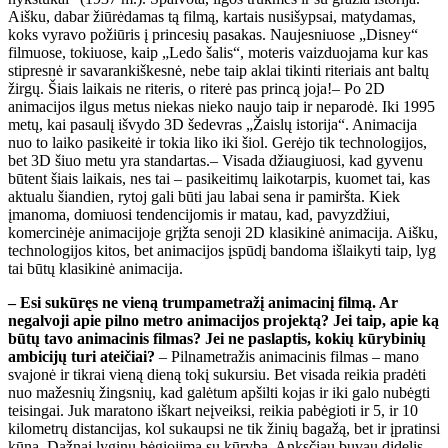
Aišku, dabar žiūrėdamas tą filmą, kartais nusišypsai, matydamas,
koks vyravo požiūris į princesių pasakas. Naujesniuose „Disney“
filmuose, tokiuose, kaip „Ledo šalis“, moteris vaizduojama kur kas
stipresnė ir savarankiškesnė, nebe taip aklai tikinti riteriais ant baltų
žirgų. Šiais laikais ne riteris, o riterė pas princą joja!– Po 2D
animacijos ilgus metus niekas nieko naujo taip ir neparodė. Iki 1995
metų, kai pasaulį išvydo 3D šedevras „Žaislų istorija“. Animacija
nuo to laiko pasikeitė ir tokia liko iki šiol. Gerėjo tik technologijos,
bet 3D šiuo metu yra standartas.– Visada džiaugiuosi, kad gyvenu
būtent šiais laikais, nes tai – pasikeitimų laikotarpis, kuomet tai, kas
aktualu šiandien, rytoj gali būti jau labai sena ir pamiršta. Kiek
įmanoma, domiuosi tendencijomis ir matau, kad, pavyzdžiui,
komercinėje animacijoje grįžta senoji 2D klasikinė animacija. Aišku,
technologijos kitos, bet animacijos įspūdį bandoma išlaikyti taip, lyg
tai būtų klasikinė animacija.
– Esi sukūręs ne vieną trumpametražį animacinį filmą. Ar
negalvoji apie pilno metro animacijos projektą? Jei taip, apie ką
būtų tavo animacinis filmas? Jei ne paslaptis, kokių kūrybinių
ambicijų turi ateičiai?
– Pilnametražis animacinis filmas – mano
svajonė ir tikrai vieną dieną tokį sukursiu. Bet visada reikia pradėti
nuo mažesnių žingsnių, kad galėtum apšilti kojas ir iki galo nubėgti
teisingai. Juk maratono iškart neįveiksi, reikia pabėgioti ir 5, ir 10
kilometrų distancijas, kol sukaupsi ne tik žinių bagažą, bet ir įpratinsi
kūną. Dažnai lyginu bėgiojimą su kūryba. Anksčiau buvau didelis