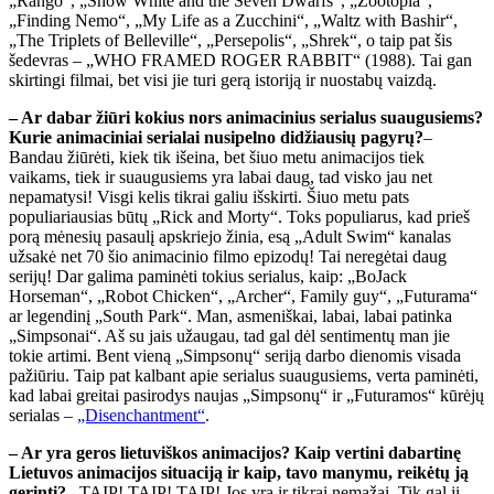
„Rango“, „Snow White and the Seven Dwarfs“, „Zootopia“,
„Finding Nemo“, „My Life as a Zucchini“, „Waltz with Bashir“,
„The Triplets of Belleville“, „Persepolis“, „Shrek“, o taip pat šis
šedevras – „WHO FRAMED ROGER RABBIT“ (1988). Tai gan
skirtingi filmai, bet visi jie turi gerą istoriją ir nuostabų vaizdą.
– Ar dabar žiūri kokius nors animacinius serialus suaugusiems?
Kurie animaciniai serialai nusipelno didžiausių pagyrų?
–
Bandau žiūrėti, kiek tik išeina, bet šiuo metu animacijos tiek
vaikams, tiek ir suaugusiems yra labai daug, tad visko jau net
nepamatysi! Visgi kelis tikrai galiu išskirti. Šiuo metu pats
populiariausias būtų „Rick and Morty“. Toks populiarus, kad prieš
porą mėnesių pasaulį apskriejo žinia, esą „Adult Swim“ kanalas
užsakė net 70 šio animacinio filmo epizodų! Tai neregėtai daug
serijų! Dar galima paminėti tokius serialus, kaip: „BoJack
Horseman“, „Robot Chicken“, „Archer“, Family guy“, „Futurama“
ar legendinį „South Park“. Man, asmeniškai, labai, labai patinka
„Simpsonai“. Aš su jais užaugau, tad gal dėl sentimentų man jie
tokie artimi. Bent vieną „Simpsonų“ seriją darbo dienomis visada
pažiūriu. Taip pat kalbant apie serialus suaugusiems, verta paminėti,
kad labai greitai pasirodys naujas „Simpsonų“ ir „Futuramos“ kūrėjų
serialas –
„Disenchantment“
.
– Ar yra geros lietuviškos animacijos? Kaip vertini dabartinę
Lietuvos animacijos situaciją ir kaip, tavo manymu, reikėtų ją
gerinti?
– TAIP! TAIP! TAIP! Jos yra ir tikrai nemažai. Tik gal ji