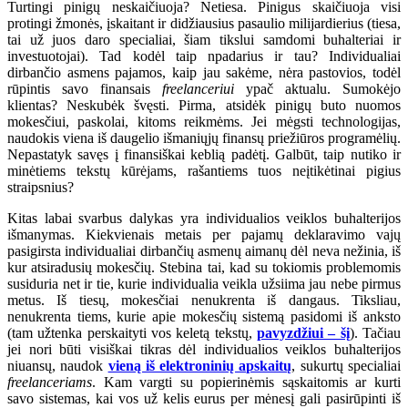
Turtingi pinigų neskaičiuoja? Netiesa. Pinigus skaičiuoja visi
protingi žmonės, įskaitant ir didžiausius pasaulio milijardierius (tiesa,
tai už juos daro specialiai, šiam tikslui samdomi buhalteriai ir
investuotojai). Tad kodėl taip npadarius ir tau? Individualiai
dirbančio asmens pajamos, kaip jau sakėme, nėra pastovios, todėl
rūpintis savo finansais
freelanceriui
ypač aktualu. Sumokėjo
klientas? Neskubėk švęsti. Pirma, atsidėk pinigų buto nuomos
mokesčiui, paskolai, kitoms reikmėms. Jei mėgsti technologijas,
naudokis viena iš daugelio išmaniųjų finansų priežiūros programėlių.
Nepastatyk savęs į finansiškai keblią padėtį. Galbūt, taip nutiko ir
minėtiems tekstų kūrėjams, rašantiems tuos neįtikėtinai pigius
straipsnius?
Kitas labai svarbus dalykas yra individualios veiklos buhalterijos
išmanymas. Kiekvienais metais per pajamų deklaravimo vajų
pasigirsta individualiai dirbančių asmenų aimanų dėl neva nežinia, iš
kur atsiradusių mokesčių. Stebina tai, kad su tokiomis problemomis
susiduria net ir tie, kurie individualia veikla užsiima jau nebe pirmus
metus. Iš tiesų, mokesčiai nenukrenta iš dangaus. Tiksliau,
nenukrenta tiems, kurie apie mokesčių sistemą pasidomi iš anksto
(tam užtenka perskaityti vos keletą tekstų,
pavyzdžiui – šį
). Tačiau
jei nori būti visiškai tikras dėl individualios veiklos buhalterijos
niuansų, naudok
vieną iš elektroninių apskaitų
, sukurtų specialiai
freelanceriams
. Kam vargti su popierinėmis sąskaitomis ar kurti
savo sistemas, kai vos už kelis eurus per mėnesį gali pasirūpinti iš