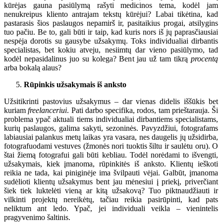
kūrėjas gauna pasiūlymą rašyti medicinos tema, kodėl jam
nenukreipus kliento antrajam tekstų kūrėjui? Labai tikėtina, kad
pastarasis šios paslaugos nepamirš ir, pasitaikius progai, atsilygins
tuo pačiu. Be to, gali būti ir taip, kad kuris nors iš jų paprasčiausiai
nespėja dorotis su gausybe užsakymų. Toks individualiai dirbantis
specialistas, bet kokiu atveju, nesiimtų dar vieno pasiūlymo, tad
kodėl nepasidalinus juo su kolega? Bent jau už tam tikrą
procentą
arba bokalą alaus?
Rūpinkis užsakymais iš anksto
Užsitikrinti pastovius užsakymus – dar vienas didelis iššūkis bet
kuriam
freelanceriui
. Pati darbo specifika, rodos, tam prieštarauja. Ši
problema ypač aktuali tiems individualiai dirbantiems specialistams,
kurių paslaugos, galima sakyti, sezoninės. Pavyzdžiui, fotografams
labiausiai palankus metų laikas yra vasara, nes daugelis jų užsidirba,
fotografuodami vestuves (žmonės nori tuoktis šiltu ir saulėtu oru). O
štai žiemą fotografui gali būti kebliau. Todėl norėdami to išvengti,
užsakymais, kiek įmanoma, rūpinkitės iš anksto. Klientų ieškoti
reikia ne tada, kai piniginėje ima švilpauti vėjai. Galbūt, įmanoma
sudėlioti klientų užsakymus bent jau mėnesiui į priekį, priverčiant
šiek tiek luktelėti vieną ar kitą užsakovą? Tuo piktnaudžiauti ir
vilkinti projektų nereikėtų, tačiau reikia pasirūpinti, kad pats
neliktum ant ledo. Ypač, jei individuali veikla – vienintelis
pragyvenimo šaltinis.