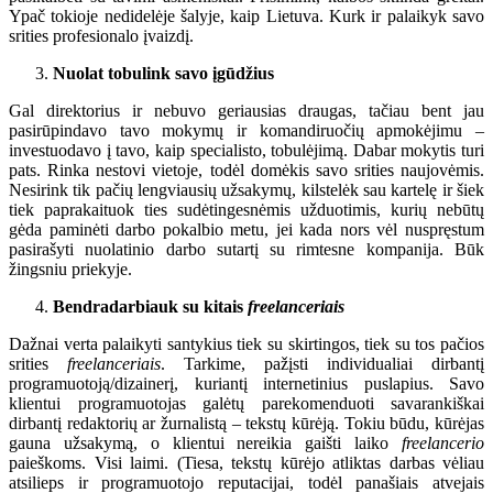
Ypač tokioje nedidelėje šalyje, kaip Lietuva. Kurk ir palaikyk savo
srities profesionalo įvaizdį.
Nuolat tobulink savo įgūdžius
Gal direktorius ir nebuvo geriausias draugas, tačiau bent jau
pasirūpindavo tavo mokymų ir komandiruočių apmokėjimu –
investuodavo į tavo, kaip specialisto, tobulėjimą. Dabar mokytis turi
pats. Rinka nestovi vietoje, todėl domėkis savo srities naujovėmis.
Nesirink tik pačių lengviausių užsakymų, kilstelėk sau kartelę ir šiek
tiek paprakaituok ties sudėtingesnėmis užduotimis, kurių nebūtų
gėda paminėti darbo pokalbio metu, jei kada nors vėl nuspręstum
pasirašyti nuolatinio darbo sutartį su rimtesne kompanija. Būk
žingsniu priekyje.
Bendradarbiauk su kitais
freelanceriais
Dažnai verta palaikyti santykius tiek su skirtingos, tiek su tos pačios
srities
freelanceriais
. Tarkime, pažįsti individualiai dirbantį
programuotoją/dizainerį, kuriantį internetinius puslapius. Savo
klientui programuotojas galėtų parekomenduoti savarankiškai
dirbantį redaktorių ar žurnalistą – tekstų kūrėją. Tokiu būdu, kūrėjas
gauna užsakymą, o klientui nereikia gaišti laiko
freelancerio
paieškoms. Visi laimi. (Tiesa, tekstų kūrėjo atliktas darbas vėliau
atsilieps ir programuotojo reputacijai, todėl panašiais atvejais