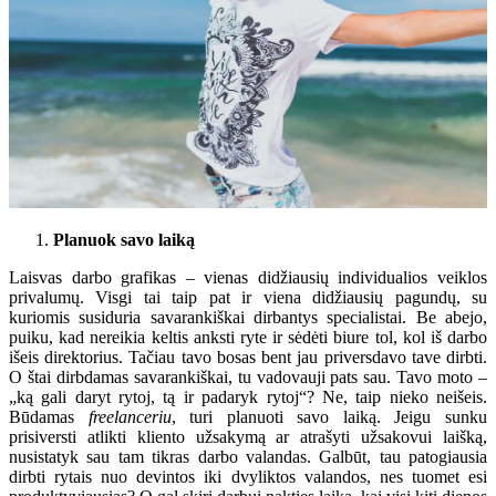
Planuok savo laiką
Laisvas darbo grafikas – vienas didžiausių individualios veiklos
privalumų. Visgi tai taip pat ir viena didžiausių pagundų, su
kuriomis susiduria savarankiškai dirbantys specialistai. Be abejo,
puiku, kad nereikia keltis anksti ryte ir sėdėti biure tol, kol iš darbo
išeis direktorius. Tačiau tavo bosas bent jau priversdavo tave dirbti.
O štai dirbdamas savarankiškai, tu vadovauji pats sau. Tavo moto –
„ką gali daryt rytoj, tą ir padaryk rytoj“? Ne, taip nieko neišeis.
Būdamas
freelanceriu
, turi planuoti savo laiką. Jeigu sunku
prisiversti atlikti kliento užsakymą ar atrašyti užsakovui laišką,
nusistatyk sau tam tikras darbo valandas. Galbūt, tau patogiausia
dirbti rytais nuo devintos iki dvyliktos valandos, nes tuomet esi