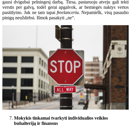
gausi dvigubai pelningesį darbą. Tiesa, pastaruoju atveju gali tekti
verstis per galvą, todėl gerai apgalvok, ar bemiegės naktys vertos
pasiūlymo. Juk ne tam tapai
freelanceriu.
Nepamiršk, visų pasaulio
pinigų neuždirbsi. Išmok pasakyti „ne“.
Mokykis tinkamai tvarkyti individualios veiklos
buhalteriją ir finansus