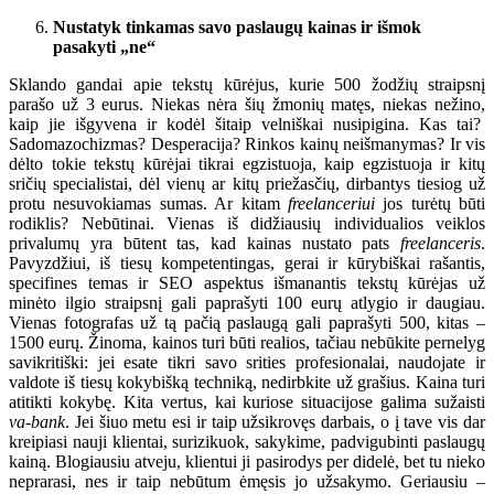
Nustatyk tinkamas savo paslaugų kainas ir išmok
pasakyti „ne“
Sklando gandai apie tekstų kūrėjus, kurie 500 žodžių straipsnį
parašo už 3 eurus. Niekas nėra šių žmonių matęs, niekas nežino,
kaip jie išgyvena ir kodėl šitaip velniškai nusipigina. Kas tai?
Sadomazochizmas? Desperacija? Rinkos kainų neišmanymas? Ir vis
dėlto tokie tekstų kūrėjai tikrai egzistuoja, kaip egzistuoja ir kitų
sričių specialistai, dėl vienų ar kitų priežasčių, dirbantys tiesiog už
protu nesuvokiamas sumas. Ar kitam
freelanceriui
jos turėtų būti
rodiklis? Nebūtinai. Vienas iš didžiausių individualios veiklos
privalumų yra būtent tas, kad kainas nustato pats
freelanceris
.
Pavyzdžiui, iš tiesų kompetentingas, gerai ir kūrybiškai rašantis,
specifines temas ir SEO aspektus išmanantis tekstų kūrėjas už
minėto ilgio straipsnį gali paprašyti 100 eurų atlygio ir daugiau.
Vienas fotografas už tą pačią paslaugą gali paprašyti 500, kitas –
1500 eurų. Žinoma, kainos turi būti realios, tačiau nebūkite pernelyg
savikritiški: jei esate tikri savo srities profesionalai, naudojate ir
valdote iš tiesų kokybišką techniką, nedirbkite už grašius. Kaina turi
atitikti kokybę. Kita vertus, kai kuriose situacijose galima sužaisti
va-bank
. Jei šiuo metu esi ir taip užsikrovęs darbais, o į tave vis dar
kreipiasi nauji klientai, surizikuok, sakykime, padvigubinti paslaugų
kainą. Blogiausiu atveju, klientui ji pasirodys per didelė, bet tu nieko
neprarasi, nes ir taip nebūtum ėmęsis jo užsakymo. Geriausiu –