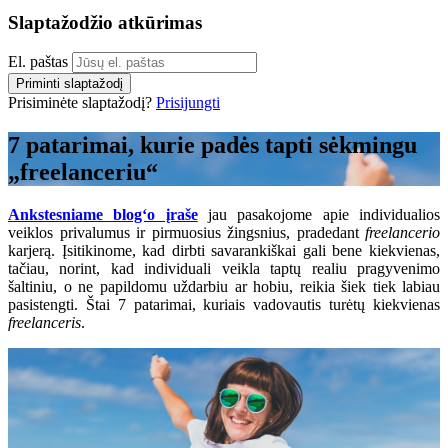
Slaptažodžio atkūrimas
El. paštas
Priminti slaptažodį
Prisiminėte slaptažodį?
Prisijungti
7 patarimai, kurie padės tapti sėkmingu
„freelanceriu“
Ankstesniame blog‘o įraše
jau pasakojome apie individualios
veiklos privalumus ir pirmuosius žingsnius, pradedant
freelancerio
karjerą. Įsitikinome, kad dirbti savarankiškai gali bene kiekvienas,
tačiau, norint, kad individuali veikla taptų realiu pragyvenimo
šaltiniu, o ne papildomu uždarbiu ar hobiu, reikia šiek tiek labiau
pasistengti. Štai 7 patarimai, kuriais vadovautis turėtų kiekvienas
freelanceris
.