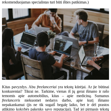
rekomenduojamas specialistas turi būti išties patikimas.)
Kitas pavyzdys. Abu
freelanceriai
yra tekstų kūrėjai. Ar jie būtinai
konkurentai? Tikrai ne. Tarkime, vienas iš jų gerai išmano ir rašo
temomis apie automobilius, kitas – apie mediciną. Sumanus
freelanceris
niekuomet nedarys darbo, apie kurį išmano
nepakankamai (jis ne tik sugaiš begalę laiko, bet ir dėl prastos
atlikimo kokybės pakenks savo reputacijai). Tad jei pirmasis tekstų