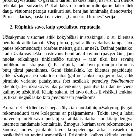
produktyviausias? O gal skiri darbui nakties laiką, kai visi kiti dienos
reikalai jau sutvarkyti? Kai laisvo ir nekontroliuojamo laiko tiek
daug, visuomet patogu susikurti sau bent jau minimalią dienotvarkę.
Pirma – darbas, paskui dar viena „Game of Thrones“ serija.
Rūpinkis savo, kaip specialisto, reputacija
Užsakymus visuomet atlik kokybiškai ir atsakingai, o su klientais
bendrauk atitinkamai. Visų pirma, gerai atliktas darbas tampa tavo
paties rekomendacija (darbas meistrą giria, ar ne?). Dažnai pasitaiko,
kad užsakovas ieško pastovaus bendradarbiavimo (pavyzdžiui, jam
nuolat reikalingas tinklaraščio turinys – tam tikri kas savaitę
publikuojami straipsniai). Pasirūpink, kad tavo pirmuoju darbu jis
būtų tikrai patenkintas. Gerai išsiaiškink, ko klientas pageidauja,
atlik užsakymą iki sutartos datos (gal net anksčiau), jei reikia, atlik
pirminio varianto pataisymus (bet nesileisk pernelyg
šokdinamas
kliento!). Jei užsakovas liks patenkintas, pasiūlys tau dar ne vieną
galimybę užsidirbti. Kitaip sakant, jei tavo darbas jį visiškai tenkina,
jis tikrai negaiš laiko kito
freelancerio
paieškoms.
Antra, net jei klientas ir nepasiūlys tau nuolatinių užsakymų, jis gali
rekomenduoti tave kolegoms ar pažįstamiems. Tokiu atveju labai
praverstų turėti savo puslapį su atliktais darbais ar kitaip lengvai
internete randamais kontaktais. Žmogus, kuriam tave rekomenduos,
žinoma, norės įsitikinti tavo kompetencija arba susisiekti ir
pasikalbėti su tavimi asmeniškai. Prisimink, kalbos sklinda greitai.