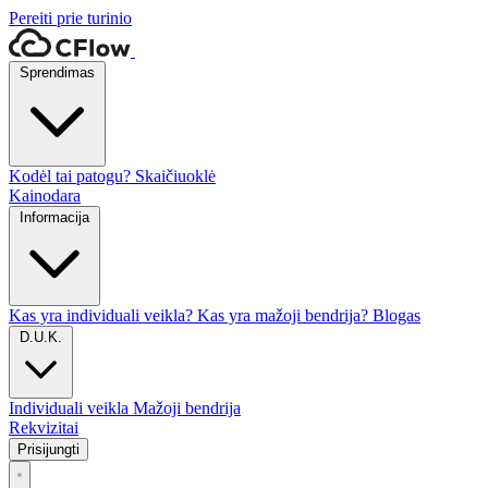
Pereiti prie turinio
Sprendimas
Kodėl tai patogu?
Skaičiuoklė
Kainodara
Informacija
Kas yra individuali veikla?
Kas yra mažoji bendrija?
Blogas
D.U.K.
Individuali veikla
Mažoji bendrija
Rekvizitai
Prisijungti