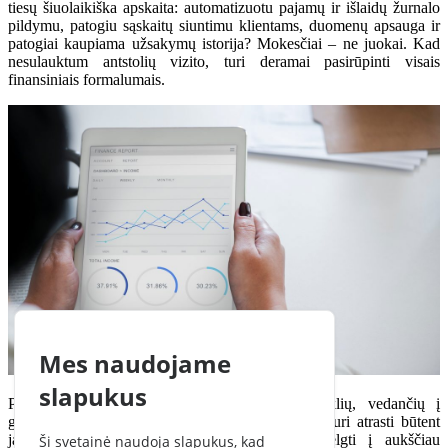
tiesų šiuolaikiška apskaita: automatizuotu pajamų ir išlaidų žurnalo
pildymu, patogiu sąskaitų siuntimu klientams, duomenų apsauga ir
patogiai kaupiama užsakymų istorija? Mokesčiai – ne juokai. Kad
nesulauktum antstolių vizito, turi deramai pasirūpinti visais
finansiniais formalumais.
Mes naudojame
slapukus
Pabaigoje verta pasakyti, kad konkrečių taisyklių, vedančių į
garantuotą sėkmę, nėra. Kiekvienas
freelanceris
turi atrasti būtent
jam patogiausią darbo sistemą. Tačiau atsižvelgti į aukščiau
Ši svetainė naudoja slapukus, kad