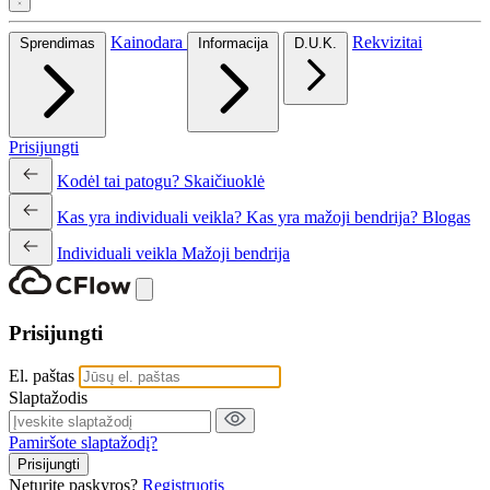
Kainodara
Rekvizitai
Sprendimas
Informacija
D.U.K.
Prisijungti
Kodėl tai patogu?
Skaičiuoklė
Kas yra individuali veikla?
Kas yra mažoji bendrija?
Blogas
Individuali veikla
Mažoji bendrija
Prisijungti
El. paštas
Slaptažodis
Pamiršote slaptažodį?
Prisijungti
Neturite paskyros?
Registruotis