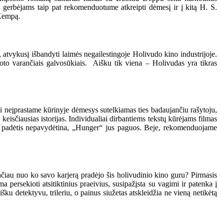
mo gerbėjams taip pat rekomenduotume atkreipti dėmesį ir į kitą H. S.
 Kempą.
atvykusį išbandyti laimės negailestingoje Holivudo kino industrijoje.
proto varančiais galvosūkiais. Aišku tik viena – Holivudas yra tikras
 neįprastame kūrinyje dėmesys sutelkiamas ties badaujančiu rašytoju,
 keisčiausias istorijas. Individualiai dirbantiems tekstų kūrėjams filmas
nė padėtis nepavydėtina, „Hunger“ jus paguos. Beje, rekomenduojame
ačiau nuo ko savo karjerą pradėjo šis holivudinio kino guru? Pirmasis
persekioti atsitiktinius praeivius, susipažįsta su vagimi ir patenka į
u detektyvu, trileriu, o painus siužetas atskleidžia ne vieną netikėtą