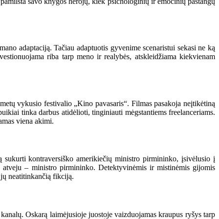
pamilsta savo knygos herojų, kiek psichologinių ir emocinių pastangų
omano adaptaciją. Tačiau adaptuotis gyvenime scenaristui sekasi ne ką
kvestionuojama riba tarp meno ir realybės, atskleidžiama kiekvienam
metų vykusio festivalio „Kino pavasaris“. Filmas pasakoja neįtikėtiną
 puikiai tinka darbus atidėlioti, tinginiauti mėgstantiems freelanceriams.
damas viena akimi.
ukurti kontraversiško amerikiečių ministro pirmininko, įsivėlusio į
o atveju – ministro pirmininko. Detektyvinėmis ir mistinėmis gijomis
ų neatitinkančią fikciją.
 kanalų. Oskarą laimėjusioje juostoje vaizduojamas kraupus ryšys tarp