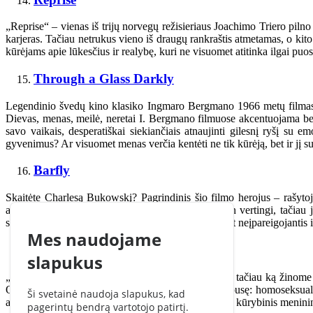
„Reprise“ – vienas iš trijų norvegų režisieriaus Joachimo Triero piln
karjeras. Tačiau netrukus vieno iš draugų rankraštis atmetamas, o kit
kūrėjams apie lūkesčius ir realybę, kuri ne visuomet atitinka ilgai puos
Through a Glass Darkly
Legendinio švedų kino klasiko Ingmaro Bergmano 1966 metų filmas „Th
Dievas, menas, meilė, neretai I. Bergmano filmuose akcentuojama bepr
savo vaikais, desperatiškai siekiančiais atnaujinti gilesnį ryšį su 
gyvenimus? Ar visuomet menas verčia kentėti ne tik kūrėją, bet ir jį 
Barfly
Skaitėte Charlesą Bukowskį? Pagrindinis šio filmo herojus – rašytojo 
atmosferą. Žvelgiant literatūriškai, kūriniai nėra itin vertingi, tači
smagios, o ir skaitomos labai lengvai. Lygiai taip pat neįpareigojantis 
Mes naudojame
Wilde
slapukus
„Doriano Grėjaus portretas“ žavėjo dar mokykloje, tačiau ką žinome ap
Oskaro Vaildo gyvenimo faktus, bet ir tamsiąją jo pusę: homoseksuali
Ši svetainė naudoja slapukus, kad
amžininkų aplinka, bet kartai iš kartos perduodamas kūrybinis menini
pagerintų bendrą vartotojo patirtį.