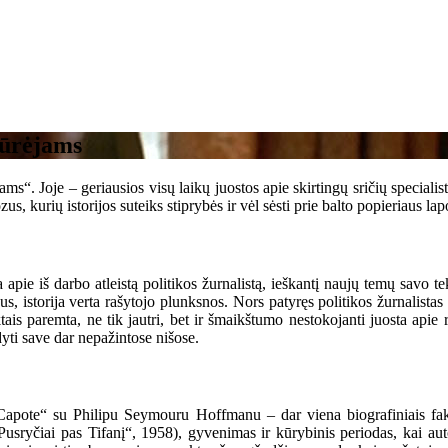
kūrėjams
s“. Joje – geriausios visų laikų juostos apie skirtingų sričių specialistu
s, kurių istorijos suteiks stiprybės ir vėl sėsti prie balto popieriaus lap
iš darbo atleistą politikos žurnalistą, ieškantį naujų temų savo tekst
us, istorija verta rašytojo plunksnos. Nors patyręs politikos žurnalista
faktais paremta, ne tik jautri, bet ir šmaikštumo nestokojanti juosta api
dyti save dar nepažintose nišose.
apote“ su Philipu Seymouru Hoffmanu – dar viena biografiniais fakta
(„Pusryčiai pas Tifanį“, 1958), gyvenimas ir kūrybinis periodas, kai au