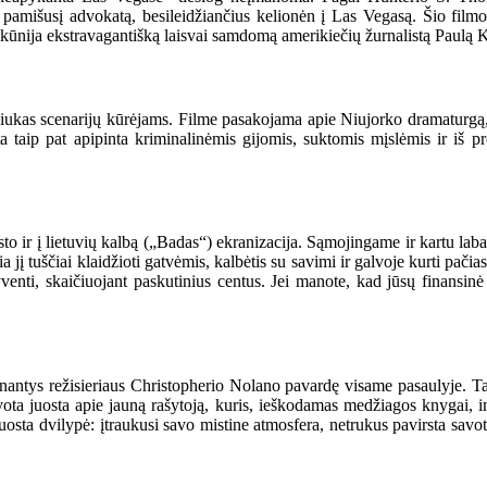
ir pamišusį advokatą, besileidžiančius kelionėn į Las Vegasą. Šio fil
įkūnija ekstravagantišką laisvai samdomą amerikiečių žurnalistą Paulą
liukas scenarijų kūrėjams. Filme pasakojama apie Niujorko dramaturgą, 
ta taip pat apipinta kriminalinėmis gijomis, suktomis mįslėmis ir iš 
r į lietuvių kalbą („Badas“) ekranizacija. Sąmojingame ir kartu labai
 jį tuščiai klaidžioti gatvėmis, kalbėtis su savimi ir galvoje kurti pačias
enti, skaičiuojant paskutinius centus. Jei manote, kad jūsų finansi
rsinantys režisieriaus Christopherio Nolano pavardę visame pasaulyje. T
ta juosta apie jauną rašytoją, kuris, ieškodamas medžiagos knygai, ima 
ta dvilypė: įtraukusi savo mistine atmosfera, netrukus pavirsta savotišk