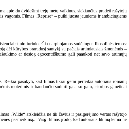
ma apie du dvidešimt trejų metų vaikinus, siekiančius pradėti rašytojų
omis vagomis. Filmas „Reprise“ – puiki juosta jauniems ir ambicingiems
ncialistinio turinio. Čia narpliojamos sudėtingos filosofinės temos:
oją dėl kūrybos praradusį santykį su pačiais artimiausiais žmonėmis –
, pašaukimo ar tiesiog egocentriškumo gali paaukoti net savo artimųjų
s. Reikia pasakyti, kad filmas tikrai gerai perteikia autoriaus romanų
inėmis moterimis ir bandančio sudurti galą su galu, istorijos ganėtinai
lmas „Wilde“ atskleidžia ne tik žavius ir pasigėrėjimo vertus rašytojo
menės pasmerkimą... Visgi filmas įrodo, kad autoriaus likimą lemia ne