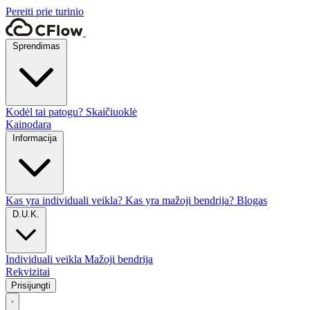
Pereiti prie turinio
Sprendimas
Kodėl tai patogu?
Skaičiuoklė
Kainodara
Informacija
Kas yra individuali veikla?
Kas yra mažoji bendrija?
Blogas
D.U.K.
Individuali veikla
Mažoji bendrija
Rekvizitai
Prisijungti