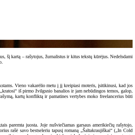
s, šį kartą – rašytojus, žurnalistus ir kitus tekstų kūrėjus. Nedelsdami
o.
ams. Vieno vakarėlio metu į jį kreipiasi moteris, įsitikinusi, kad jos
s „kratosi“ iš pirmo žvilgsnio banalios ir jam nebūdingos temos, galop,
e rašymą, kartų konfliktą ir pamatines vertybes moko freelancerius būti
is paremta juosta. Joje nušviečiamas garsaus amerikiečių rašytojo,
torius rašė savo bestseleriu tapusį romaną „Šaltakraujiškai“ („In Cold