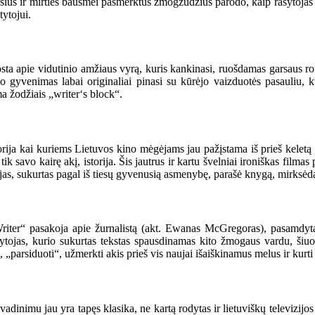
sius ir mirties bausmei pasmerktus žmogžudžius parodo, kaip rašytojas 
tytojui.
sta apie vidutinio amžiaus vyrą, kuris kankinasi, ruošdamas garsaus r
jo gyvenimas labai originaliai pinasi su kūrėjo vaizduotės pasauliu, 
a žodžiais „writer‘s block“.
orija kai kuriems Lietuvos kino mėgėjams jau pažįstama iš prieš keletą 
k savo kairę akį, istorija. Šis jautrus ir kartu švelniai ironiškas filmas
kėjas, sukurtas pagal iš tiesų gyvenusią asmenybę, parašė knygą, mirksė
ter“ pasakoja apie žurnalistą (akt. Ewanas McGregoras), pasamdytą s
ašytojas, kurio sukurtas tekstas spausdinamas kito žmogaus vardu, šiu
„parsiduoti“, užmerkti akis prieš vis naujai išaiškinamus melus ir kurti j
inimu jau yra tapęs klasika, ne kartą rodytas ir lietuviškų televizijos