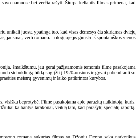
tą savo namuose bei verčia rašyti. Šiurpą keliantis filmas primena, kad
riu unikali juosta ypatinga tuo, kad visas dėmesys čia skiriamas dviejų
mas, jausmai, verti romano. Trilogijoje jis gimsta iš spontaniškos vienos
 ironija, šmaikštumu, jau gerai pažįstamomis temomis filme pasakojama
randa stebuklingą būdą sugrįžti į 1920-uosiuos ir gyvai pabendrauti su
raeities meistrų gyvenimų ir laiko patikrintos kūrybos.
 visiška beprotybė. Filme pasakojama apie parazitų naikintoją, kuris,
džiuliai kalbantys tarakonai, veiklą tam, kad parašytų specialų raportą.
hompsono romaną sukurtas filmas su Džoniu Deppu seka narkotikus