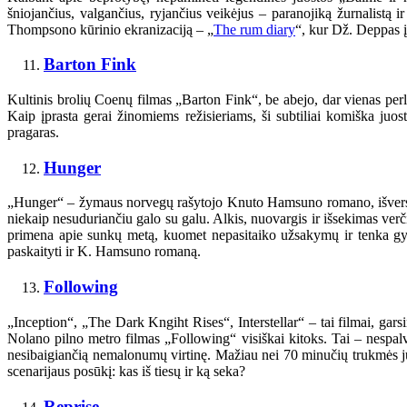
šniojančius, valgančius, ryjančius veikėjus – paranojiką žurnalistą 
Thompsono kūrinio ekranizaciją – „
The rum diary
“, kur Dž. Deppas 
Barton Fink
Kultinis brolių Coenų filmas „Barton Fink“, be abejo, dar vienas per
Kaip įprasta gerai žinomiems režisieriams, ši subtiliai komiška juos
pragaras.
Hunger
„Hunger“ – žymaus norvegų rašytojo Knuto Hamsuno romano, išversto i
niekaip nesuduriančiu galo su galu. Alkis, nuovargis ir išsekimas verčia
primena apie sunkų metą, kuomet nepasitaiko užsakymų ir tenka gyv
paskaityti ir K. Hamsuno romaną.
Following
„Inception“, „The Dark Kngiht Rises“, Interstellar“ – tai filmai, ga
Nolano pilno metro filmas „Following“ visiškai kitoks. Tai – nespalvo
nesibaigiančią nemalonumų virtinę. Mažiau nei 70 minučių trukmės juos
scenarijaus posūkį: kas iš tiesų ir ką seka?
Reprise