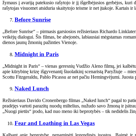
žymaus į avariją patekusio rašytojo ir jį išgelbėjusios gerbėjos, kuri
rašytojas visuomet atsiduria skaitytojo teisme ir net įtakoje. Kartais i
Before Sunrise
„Before Sunrise“ – pirmasis garsiosios režisieriaus Richardo Linklater
veikėjų dialogui. Šis filmas, be abejonės, labiausiai mėgstamas romantik
dienos jaunų žmonių pažinties Vienoje.
Midnight in Paris
„Midnight in Paris“ – vienas geresnių Vudžio Aleno filmų, jei kalbėt
apie kūrybinę krizę išgyvenantį šiuolaikinį scenaristą Paryžiuje – mi
Scottu Fitzgeraldu, Pablo Picassu ar net pačiu Hemingvėjumi. Juosta p
Naked Lunch
Režisieriaus Davido Cronenbergo filmas „Naked lunch“ pagal to paties
pradėjęs vartoti parazitų nuodų miltelius, nužudo savo žmoną ir įsitrau
„Nuogi pietūs“ įrodo, kad nuo meno iki beprotybės – tik nedidelis žings
Fear and Loathing in Las Vegas
Kalbant apie beprotybę, nepaminėti legendinės juostos „Baimė i