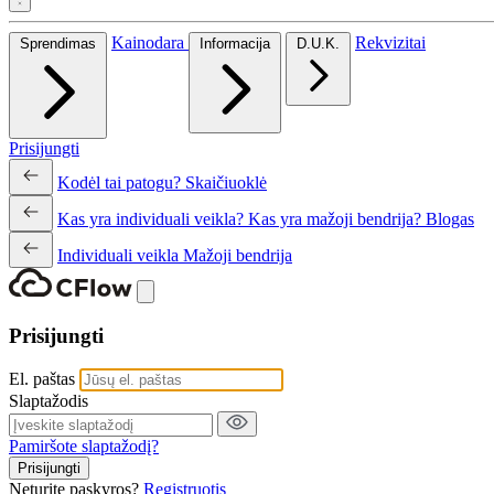
Kainodara
Rekvizitai
Sprendimas
Informacija
D.U.K.
Prisijungti
Kodėl tai patogu?
Skaičiuoklė
Kas yra individuali veikla?
Kas yra mažoji bendrija?
Blogas
Individuali veikla
Mažoji bendrija
Prisijungti
El. paštas
Slaptažodis
Pamiršote slaptažodį?
Prisijungti
Neturite paskyros?
Registruotis