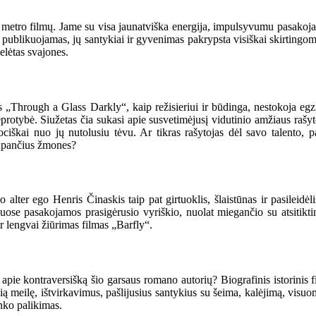
o metro filmų. Jame su visa jaunatviška energija, impulsyvumu pasakoja
o publikuojamas, jų santykiai ir gyvenimas pakrypsta visiškai skirting
elėtas svajones.
rough a Glass Darkly“, kaip režisieriui ir būdinga, nestokoja egziste
otybė. Siužetas čia sukasi apie susvetimėjusį vidutinio amžiaus rašyt
emociškai nuo jų nutolusiu tėvu. Ar tikras rašytojas dėl savo talento
supančius žmones?
alter ego Henris Činaskis taip pat girtuoklis, šlaistūnas ir pasileidėli
au juose pasakojamos prasigėrusio vyriškio, nuolat miegančio su atsitikt
ir lengvai žiūrimas filmas „Barfly“.
ie kontraversišką šio garsaus romano autorių? Biografinis istorinis fi
ą meilę, ištvirkavimus, pašlijusius santykius su šeima, kalėjimą, visuo
nko palikimas.