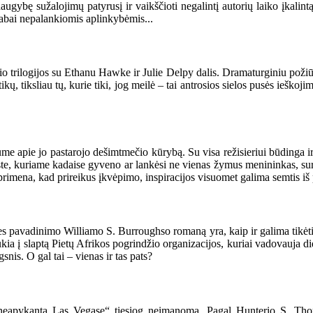
 daugybę sužalojimų patyrusį ir vaikščioti negalintį autorių laiko įkalin
r labai nepalankiomis aplinkybėmis...
io trilogijos su Ethanu Hawke ir Julie Delpy dalis. Dramaturginiu požiū
ų, tiksliau tų, kurie tiki, jog meilė – tai antrosios sielos pusės ieškoji
ume apie jo pastarojo dešimtmečio kūrybą. Su visa režisieriui būdinga
este, kuriame kadaise gyveno ar lankėsi ne vienas žymus menininkas, su
rimena, kad prireikus įkvėpimo, inspiracijos visuomet galima semtis iš p
 pavadinimo Williamo S. Burroughso romaną yra, kaip ir galima tikėtis,
kia į slaptą Pietų Afrikos pogrindžio organizacijos, kuriai vadovauja di
nis. O gal tai – vienas ir tas pats?
r neapykanta Las Vegase“ tiesiog neįmanoma. Pagal Hunterio S. T