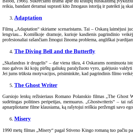
Blood, 1966). Sukrečianti drama apie du kraupų nusikaltimą įvykdžiu
reikia, bandant deramai suprasti kito žmogaus istoriją ir pateikti ją skai
Adaptation
Filmą „Adaptation“ skiriame scenaristams. Tai – Oskarą laimėjusi juo
lengviau... Komiškoje dramoje, kurioje kasdienis pagrindinio veikė
profesionaliai rašančiam žmogui žinoma problema, angliškai įvardijam
The Diving Bell and the Butterfly
„Skafandras ir drugelis“ – dar viena tikra, 4 Oskarams nominuota ist
nuo galvos iki kojų pirštų galiukų paralyžuoto vyro, galėjusio valdyti ti
Jei jums trūksta motyvacijos, prisiminkite, kad pagrindinis filmo vei
The Ghost Writer
Garsiojo lenkų režisieriaus Romano Polanskio filmas „The Ghost Wri
sudėtingas politines peripetijas, memuarus. „Ghostwriteris“ – tai r
apnarpliotame filme klausiama, ką rašytojui reiškia peržengti savo ego, 
Misery
1990 metų filmas „Misery“ pagal Stiveno Kingo romaną tuo pačiu pavad