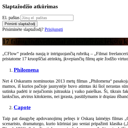
Slaptažodžio atkūrimas
El. paštas
Priminti slaptažodį
Prisiminėte slaptažodį?
Prisijungti
17 filmų individualiai dirbantiems tekstų 
„CFlow“ pradeda naują ir intriguojančią rubriką – „Filmai freelanceriam
pristatome 17 kruopščiai atrinktų, įkvepiančių filmų apie žodžio virtuozu
Philomena
Net 4 Oskarams nominuotas 2013 metų filmas „Philomena“ pasakoja apie 
mamos, iš kurios pačioje jaunystėje buvo atimtas iki šiol nerastas sūn
sutinka padėti ir nejučiomis įsitraukia į vaiko paieškas. Ši, tikrais 
lanksčius, atvirus kitokiems, nei įprasta, pasiūlymams ir drąsiau išban
Capote
Taip pat daugybę apdovanojimų pelnęs ir Oskarą laimėjęs filmas „C
scenaristo, dramaturgo, kurio kūriniai jau seniai pripažinti klasika 